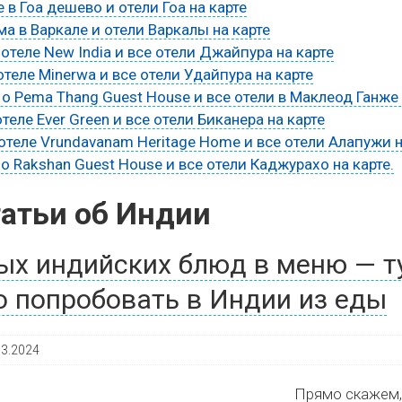
е в Гоа дешево и отели Гоа на карте
а в Варкале и отели Варкалы на карте
отеле New India и все отели Джайпура на карте
теле Minerwa и все отели Удайпура на карте
о Pema Thang Guest House и все отели в Маклеод Ганже 
теле Ever Green и все отели Биканера на карте
отеле Vrundavanam Heritage Home и все отели Алапужи н
о Rakshan Guest House и все отели Каджурахо на карте.
атьи об Индии
ых индийских блюд в меню — т
то попробовать в Индии из еды
03.2024
Прямо скажем,