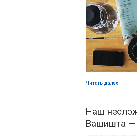
Читать далее
Наш неслож
Вашишта — 