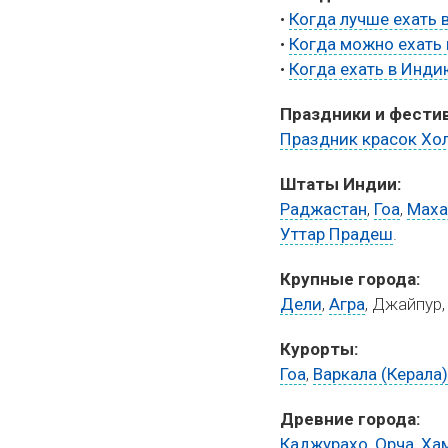
•
Когда лучше ехать 
•
Когда можно ехать 
•
Когда ехать в Инди
Праздники и фестив
Праздник красок Хо
Штаты Индии:
Раджастан
,
Гоа
,
Маха
Уттар Прадеш
.
Крупные города:
Дели
,
Агра
, Джайпур
Курорты:
Гоа
,
Варкала (Керала
Древние города:
Каджурахо
,
Орча
,
Ха