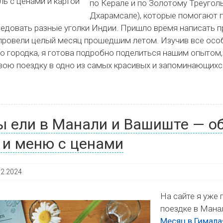
по Керале и по Золотому Треуголь
Дхарамсале), которые помогают 
едовать разные уголки Индии. Пришло время написать п
 провели целый месяц прошедшим летом. Изучив все осо
о городка, я готова подробно поделиться нашим опытом
вою поездку в одно из самых красивых и запоминающихся
мы ели в Манали и Вашиште — о
 и меню с ценами
02.2024
На сайте я уже 
поездке в Манал
Месяц в Гимала