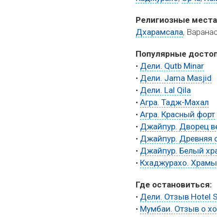
Религиозные места
Дхарамсала
, Варана
Популярные достоп
•
Дели. Qutb Minar
•
Дели. Jama Masjid
•
Дели. Lal Qila
•
Агра. Тадж-Махал
•
Агра. Красный форт
•
Джайпур. Дворец в
•
Джайпур. Древняя 
•
Джайпур. Белый хра
•
Кхаджурахо. Храмы
Где остановиться:
•
Дели. Отзыв Hotel S
•
Мумбаи. Отзыв о хос