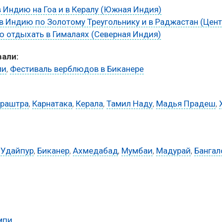
в Индию на Гоа и в Кералу (Южная Индия)
в Индию по Золотому Треугольнику и в Раджастан (Цен
ю отдыхать в Гималаях (Северная Индия)
али:
ли
,
Фестиваль верблюдов в Биканере
раштра
,
Карнатака
,
Керала
,
Тамил Наду
,
Мадья Прадеш
,
,
Удайпур
,
Биканер
,
Ахмедабад
,
Мумбаи
,
Мадурай
,
Бангал
)
мпи