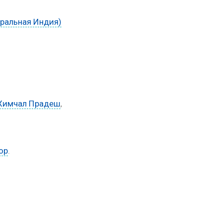
тральная Индия)
Химчал Прадеш
,
ор
.