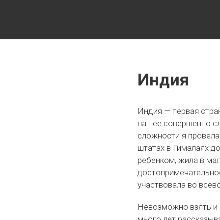
Путешествия с детьми, детские путеводители, маршру
Индия
Индия — первая стра
на нее совершенно с
сложности я провела 
штатах в Гималаях д
ребенком, жила в ма
достопримечательност
участвовала во всев
Невозможно взять и 
много лет рассказыва