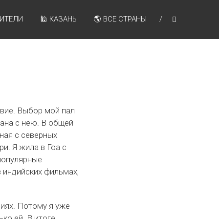
ДИТЕЛИ
🕌 КАЗАНЬ
🌎 ВСЕ СТРАНЫ
твие. Выбор мой пал
ана с нею. В общей
иная с северных
и. Я жила в Гоа с
 популярные
в индийских фильмах,
иях. Потому я уже
ко ей. В итоге,