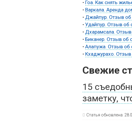
•
Гоа. Как снять жиль
•
Варкала. Аренда дом
•
Джайпур. Отзыв об 
•
Удайпур. Отзыв об о
•
Дхарамсала. Отзыв 
•
Биканер. Отзыв об о
•
Алапужа. Отзыв об 
•
Кхаджурахо. Отзыв 
Свежие ст
15 съедобн
заметку, ч
Статья обновлена:
28.