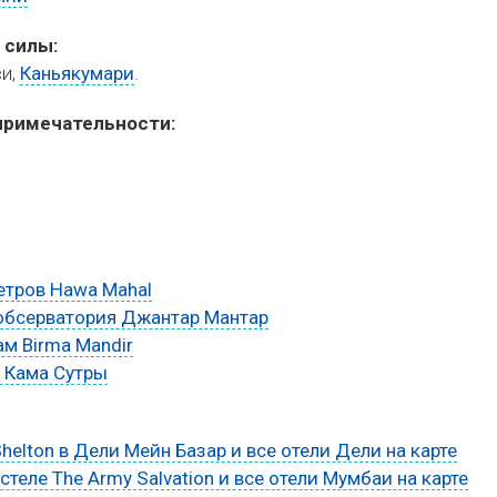
 силы:
си,
Каньякумари
.
римечательности:
етров Hawa Mahal
обсерватория Джантар Мантар
м Birma Mandir
 Кама Сутры
helton в Дели Мейн Базар и все отели Дели на карте
теле The Army Salvation и все отели Мумбаи на карте