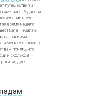
т путешествия и
в том числе. А данная
речисление всех
и за время нашего
шествия в Гималаи.
и, названиями
е и меню с ценами в
т вам понять, что
дии и сколько в
тратится денег.
опадам