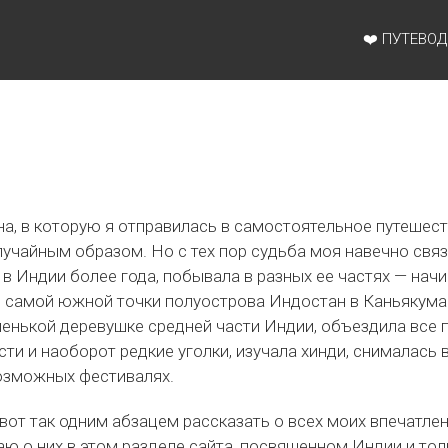
ты для детей по Европе и Азии.
❤️ ПУТЕВО
на, в которую я отправилась в самостоятельное путешес
лучайным образом. Но с тех пор судьба моя навечно связ
в Индии более года, побывала в разных ее частях — нач
о самой южной точки полуострова Индостан в Каньякумар
ленькой деревушке средней части Индии, объездила все
и и наоборот редкие уголки, изучала хинди, снималась 
озможных фестивалях.
вот так одним абзацем рассказать о всех моих впечатлен
ю о них в этом разделе сайта, посвященном Индии и толь