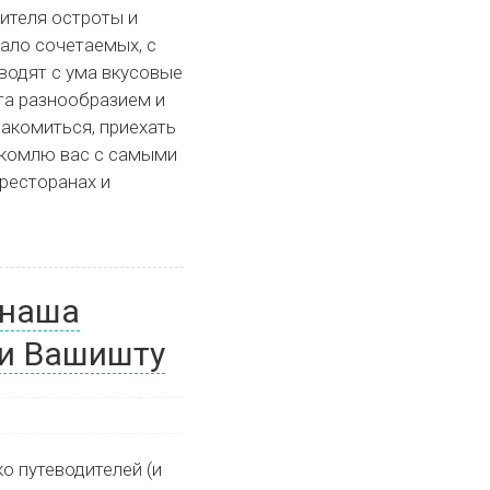
ителя остроты и
ало сочетаемых, с
сводят с ума вкусовые
та разнообразием и
накомиться, приехать
накомлю вас с самыми
ресторанах и
 наша
 и Вашишту
ко путеводителей (и