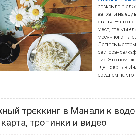
раскрыла бюдже
затраты на еду 
статья — это пе
мест, где мы ел
месячного путе
Делюсь местам
ресторанов/каф
них. Это поможе
где поесть в Ин
среднем на это 
ный треккинг в Манали к вод
карта, тропинки и видео