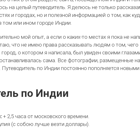
сь на целый путеводитель. Я делюсь не только рассказа
ях и городах, но и полезной информацией о том, как куд
в том или ином городе Индии.
тельно мой опыт, а если о каких-то местах я пока не нап
таю, что не имею права рассказывать людям о том, чего
город, о котором я написала, был увиден своими глазами
 останавливалась сама. Все фотографии, размещенные на
 Путеводитель по Индии постоянно пополняется новыми
.
ель по Индии
:
+ 2,5 часа от московского времени.
упия (с собою лучше везти доллары).