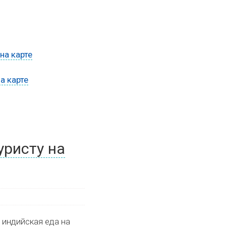
на карте
а карте
уристу на
 индийская еда на