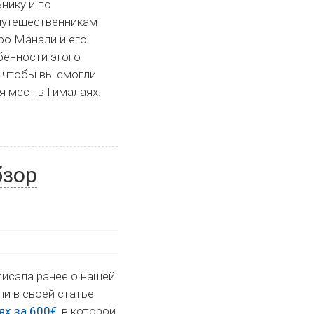
нику и по
путешественникам
ро Манали и его
бенности этого
, чтобы вы смогли
 мест в Гималаях.
бзор
писала ранее о нашей
и в своей статье
ях за 600€
, в которой