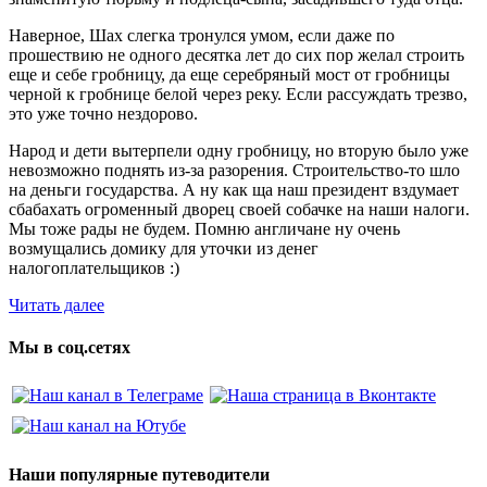
Наверное, Шах слегка тронулся умом, если даже по
прошествию не одного десятка лет до сих пор желал строить
еще и себе гробницу, да еще серебряный мост от гробницы
черной к гробнице белой через реку. Если рассуждать трезво,
это уже точно нездорово.
Народ и дети вытерпели одну гробницу, но вторую было уже
невозможно поднять из-за разорения. Строительство-то шло
на деньги государства. А ну как ща наш президент вздумает
сбабахать огроменный дворец своей собачке на наши налоги.
Мы тоже рады не будем. Помню англичане ну очень
возмущались домику для уточки из денег
налогоплательщиков :)
Читать далее
Мы в соц.сетях
Наши популярные путеводители