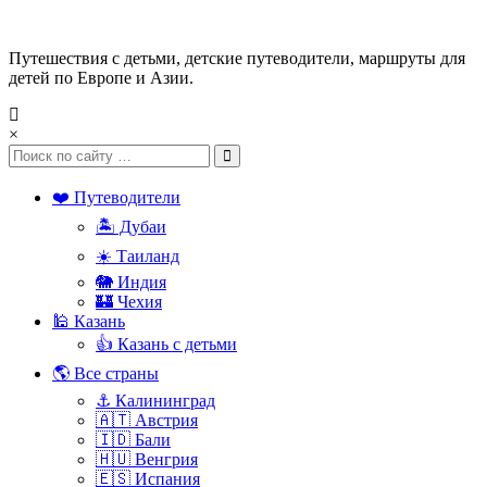
Путешествия с детьми, детские путеводители, маршруты для
детей по Европе и Азии.
×
❤️ Путеводители
🏝️ Дубаи
☀️ Таиланд
🐘 Индия
🏰 Чехия
🕌 Казань
👍 Казань с детьми
🌎 Все страны
⚓ Калининград
🇦🇹 Австрия
🇮🇩 Бали
🇭🇺 Венгрия
🇪🇸 Испания