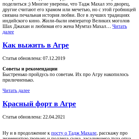
поделиться ;) Многие уверены, что Тадж Махал это дворец,
другие считают его храмом или мечетью, но с этой гробницей
связана печальная история любви. Все в лучших традициях
индийского кино. Жили-были император Великих моголов
Шах Джахан и любимая его жена Мумтаз Махал…
Читать
далее
Как выжить в Агре
Статья обновлена:
07.12.2019
Советы и рекомендации
Быстренько пройдусь по советам. Их про Агру накопилось
приличненько.
Читать далее
Красный форт в Агре
Статья обновлена:
22.04.2021
Ну и в продолжение к
посту о Тадж Махале
, расскажу про
знаменитую тюрьму и подлеца-сына, засадившего туда отца.