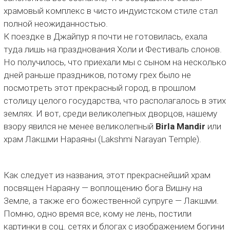
храмовый комплекс в чисто индуистском стиле стал
полной неожиданностью.
К поездке в Джайпур я почти не готовилась, ехала
туда лишь на празднования Холи и Фестиваль слонов.
Но получилось, что приехали мы с сыном на несколько
дней раньше праздников, потому грех было не
посмотреть этот прекрасный город, в прошлом
столицу целого государства, что располагалось в этих
землях. И вот, среди великолепных дворцов, нашему
взору явился не менее великолепный
Birla Mandir
или
храм Лакшми Нараяны (Lakshmi Narayan Temple).
Как следует из названия, этот прекраснейший храм
посвящен Нараяну — воплощению бога Вишну на
Земле, а также его божественной супруге — Лакшми.
Помню, одно время все, кому не лень, постили
картинки в соц. сетях и блогах с изображением богини