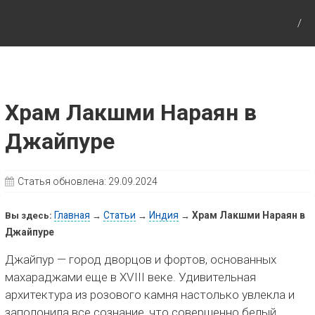
Путешествия с детьми, детские путеводители,
маршруты для детей по Европе и Азии.
Храм Лакшми Нараян в
Джайпуре
Статья обновлена:
29.09.2024
Главная
Статьи
Индия
Храм Лакшми Нараян в
Вы здесь:
→
→
→
Джайпуре
Джайпур — город дворцов и фортов, основанных
махараджами еще в XVIII веке. Удивительная
архитектура из розового камня настолько увлекла и
заполонила все сознание, что совершенно белый