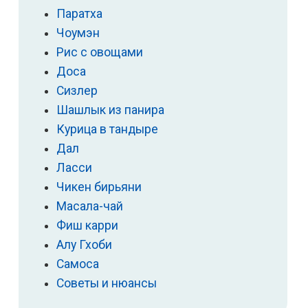
Паратха
Чоумэн
Рис с овощами
Доса
Сизлер
Шашлык из панира
Курица в тандыре
Дал
Ласси
Чикен бирьяни
Масала-чай
Фиш карри
Алу Гхоби
Самоса
Советы и нюансы