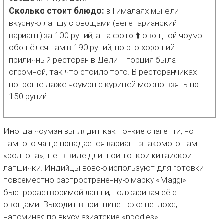
Сколько стоит блюдо:
в Гималаях мы ели
вкусную лапшу с овощами (вегетарианский
вариант) за 100 рупий, а на фото ⬆️ овощной чоумэн
обошёлся нам в 190 рупий, но это хороший
приличный ресторан в Дели + порция была
огромной, так что стоило того. В ресторанчиках
попроще даже чоумэн с курицей можно взять по
150 рупий.
Иногда чоумэн выглядит как тонкие спагетти, но
намного чаще попадается вариант знакомого нам
«ролтона», т.е. в виде длинной тонкой китайской
лапшички. Индийцы вовсю используют для готовки
повсеместно распространенную марку «Maggi»
быстрорастворимой лапши, поджаривая её с
овощами. Выходит в принципе тоже неплохо,
напоминая по вкусу азиатские «noodles».