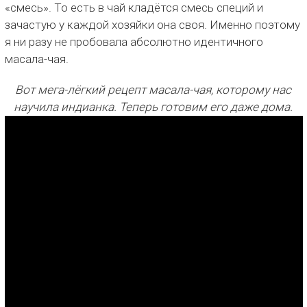
«смесь». То есть в чай кладётся смесь специй и
зачастую у каждой хозяйки она своя. Именно поэтому
я ни разу не пробовала абсолютно идентичного
масала-чая.
Вот мега-лёгкий рецепт масала-чая, которому нас
научила индианка. Теперь готовим его даже дома.