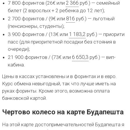
7 800 форинтов (26€ или
2 366
руб.) — семейный
билет (2 взрослых + 2 ребенка до 12 лет);
2 700 форинтов / (9€ или
816
руб.) — льготный
(пенсионеры, студенты);
3 900 форинтов / (13€ или
1 183,2
руб.) — приорити
пасс (для приоритетной посадки без стояния в
очереди);
21 900 форинтов / (73€ или
6 650,3
руб.) — вип-
кабина.
Цены в кассах установлены и в форинтах и в евро.
Курс обмена невыгодный, так что лучше иметь на
руках форинты. Кроме этого, возможна оплата
банковской картой.
Чертово колесо на карте Будапешта
На этой карте достопримечательностей Будапешта я