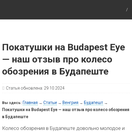
Путешествия с детьми, детские путеводители,
маршруты для детей по Европе и Азии.
Покатушки на Budapest Eye
— наш отзыв про колесо
обозрения в Будапеште
Статья обновлена:
29.10.2024
Главная
Статьи
Венгрия
Будапешт
Вы здесь:
→
→
→
→
Покатушки на Budapest Eye — наш отзыв про колесо обозрения
в Будапеште
Колесо обозрения в Будапеште довольно молодое и