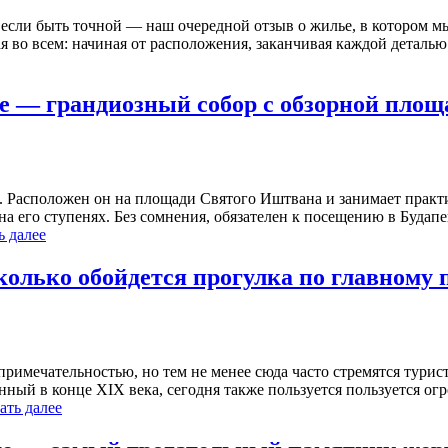
 А если быть точной — наш очередной отзыв о жилье, в котором 
ая во всем: начиная от расположения, заканчивая каждой деталь
е — грандиозный собор с обзорной площ
 Расположен он на площади Святого Иштвана и занимает практи
а его ступенях. Без сомнения, обязателен к посещению в Будапеш
ь далее
лько обойдется прогулка по главному 
опримечательностью, но тем не менее сюда часто стремятся тур
ый в конце XIX века, сегодня также пользуется пользуется огр
ать далее