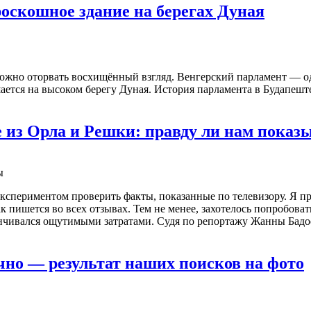
оскошное здание на берегах Дуная
ожно оторвать восхищённый взгляд. Венгерский парламент — од
ется на высоком берегу Дуная. История парламента в Будапеште 
 из Орла и Решки: правду ли нам показ
кспериментом проверить факты, показанные по телевизору. Я п
к пишется во всех отзывах. Тем не менее, захотелось попробов
анчивался ощутимыми затратами. Судя по репортажу Жанны Бадо
чно — результат наших поисков на фото