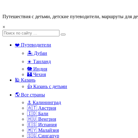
Путешествия с детьми, детские путеводители, маршруты для де
×
❤️ Путеводители
🏝️ Дубаи
☀️ Таиланд
🐘 Индия
🏰 Чехия
🕌 Казань
👍 Казань с детьми
🌎 Все страны
⚓ Калининград
🇦🇹 Австрия
🇮🇩 Бали
🇭🇺 Венгрия
🇪🇸 Испания
🇲🇾 Малайзия
🇸🇬 Сингапур