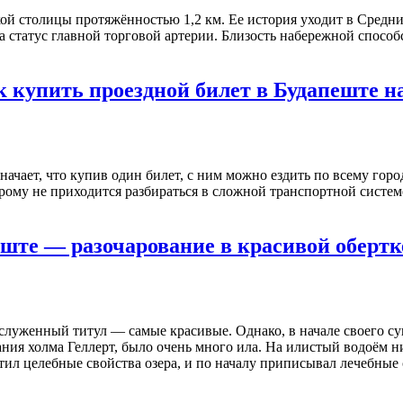
 столицы протяжённостью 1,2 км. Ее история уходит в Средние в
ла статус главной торговой артерии. Близость набережной способ
ак купить проездной билет в Будапеште 
ает, что купив один билет, с ним можно ездить по всему городу 
рому не приходится разбираться в сложной транспортной системе
ште — разочарование в красивой обертк
аслуженный титул — самые красивые. Однако, в начале своего с
ования холма Геллерт, было очень много ила. На илистый водоём
л целебные свойства озера, и по началу приписывал лечебные с