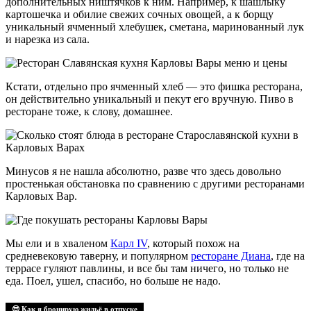
дополнительных ништячков к ним. Например, к шашлыку
картошечка и обилие свежих сочных овощей, а к борщу
уникальный ячменный хлебушек, сметана, маринованный лук
и нарезка из сала.
Кстати, отдельно про ячменный хлеб — это фишка ресторана,
он действительно уникальный и пекут его вручную. Пиво в
ресторане тоже, к слову, домашнее.
Минусов я не нашла абсолютно, разве что здесь довольно
простенькая обстановка по сравнению с другими ресторанами
Карловых Вар.
Мы ели и в хваленом
Карл IV
, который похож на
средневековую таверну, и популярном
ресторане Диана
, где на
террасе гуляют павлины, и все бы там ничего, но только не
еда. Поел, ушел, спасибо, но больше не надо.
😎 Как я бронирую жильё в отпуске