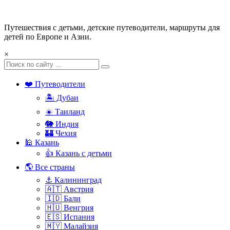
Путешествия с детьми, детские путеводители, маршруты для
детей по Европе и Азии.
×
❤️ Путеводители
🏝️ Дубаи
☀️ Таиланд
🐘 Индия
🏰 Чехия
🕌 Казань
👍 Казань с детьми
🌎 Все страны
⚓ Калининград
🇦🇹 Австрия
🇮🇩 Бали
🇭🇺 Венгрия
🇪🇸 Испания
🇲🇾 Малайзия