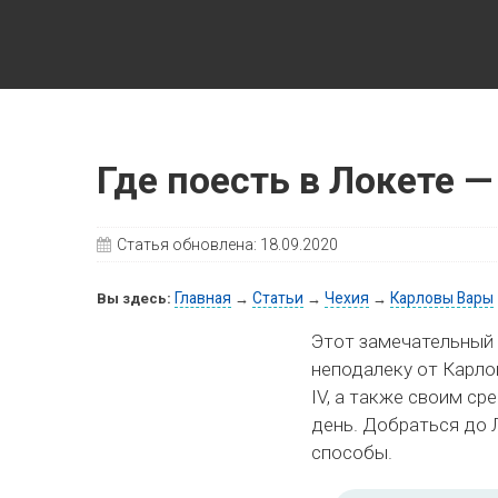
Путешествия с детьми, детские путеводители, маршру
Где поесть в Локете 
Статья обновлена:
18.09.2020
Главная
Статьи
Чехия
Карловы Вары
Вы здесь:
→
→
→
Этот замечательный р
неподалеку от Карло
IV, а также своим с
день. Добраться до 
способы.