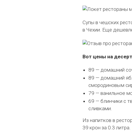
Супы в чешских рест
в Чехии. Еще дешевл
Вот цены на десер
89 — домашний со
89 — домашний яб
смородиновым си
79 — ванильное м
69 — блинчики с 
сливками.
Из напитков в рестор
39 крон за 0.3 литра.