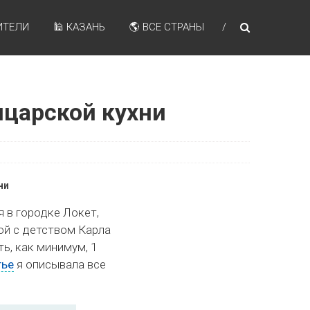
ИТЕЛИ
🕌 КАЗАНЬ
🌎 ВСЕ СТРАНЫ
ыцарской кухни
ни
я в городке Локет,
ой с детством Карла
ь, как минимум, 1
тье
я описывала все