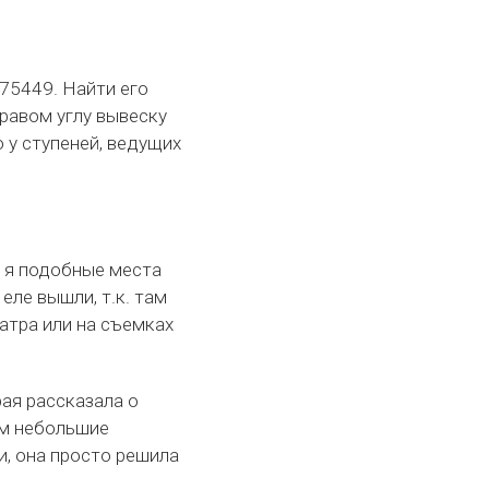
.75449. Найти его
правом углу вывеску
о у ступеней, ведущих
о я подобные места
еле вышли, т.к. там
атра или на съемках
рая рассказала о
ям небольшие
и, она просто решила