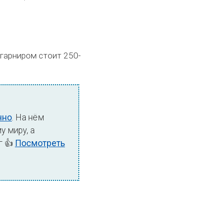
гарниром стоит 250-
чно
. На нём
у миру, а
г 👍
Посмотреть