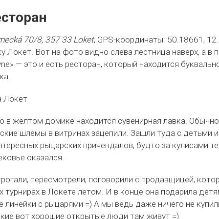
есторан
mecká 70/8, 357 33 Loket
, GPS-координаты: 50.18661, 12
у Локет. Вот на фото видно слева лестница наверх, а в 
yne» — это и есть ресторан, который находится буквальн
ка.
о в желтом домике находится сувенирная лавка. Обычн
ские шлемы в витринах зацепили. Зашли туда с детьми и 
нтересных рыцарских причендалов, будто за кулисами те
ковье оказался.
трогали, пересмотрели, поговорили с продавщицей, кото
 турнирах в Локете летом. И в конце она подарила дет
 линейки с рыцарями =) А мы ведь даже ничего не купил
акие вот хорошие открытые люди там живут =)