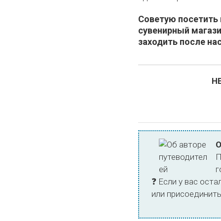
Советую посетить в
сувенирный магази
заходить после на
Н
О
П
г
❓ Если у вас ост
или присоединит