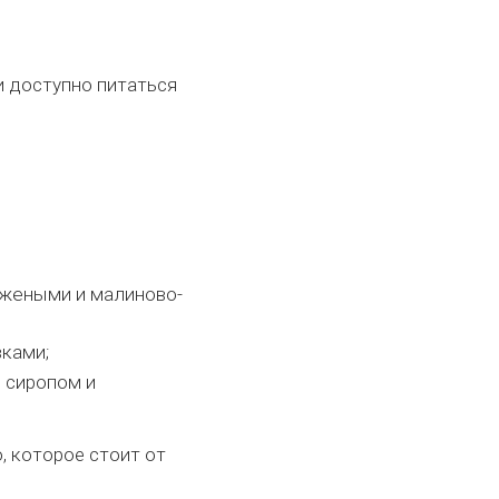
и доступно питаться
ожеными и малиново-
ками;
 сиропом и
о, которое стоит от