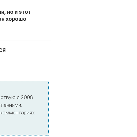
, но и этот
ан хорошо
СЯ
ествую с 2008
тлениями.
в комментариях