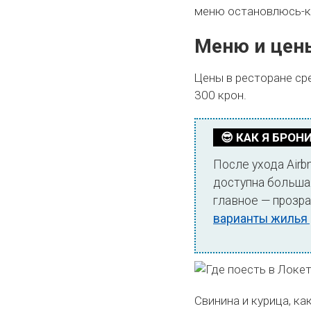
меню остановлюсь-к
Меню и цены
Цены в ресторане ср
300 крон.
😎 КАК Я БРОН
После ухода Air
доступна большая
главное — прозра
варианты жилья 
Свинина и курица, ка