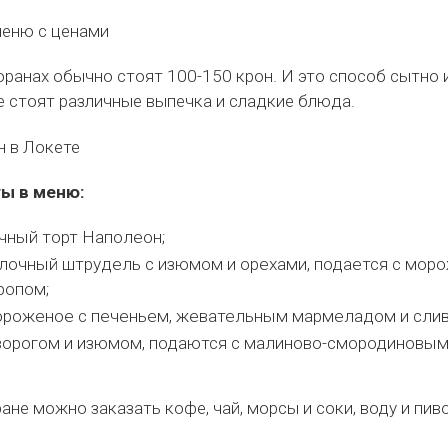
оранах обычно стоят 100-150 крон. И это способ сытно 
е стоят различные выпечка и сладкие блюда.
ты в меню:
чный торт Наполеон;
лочный штрудель с изюмом и орехами, подается с мор
ропом;
ороженое с печеньем, жевательным мармеладом и слив
творогом и изюмом, подаются с малиново-смородиновым
ане можно заказать кофе, чай, морсы и соки, воду и пив