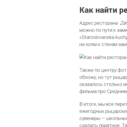
Как найти р
Адрес ресторана:
Zá
можно по пути к замк
«Staroslovanska kuch
на холм к стенам зам
Также по центру фот
обхожу, но тут рыцар
оказалось столько и
фильма про Средневе
В итоге, мы все пере
ежегодных рыцарских
сувениры — школьные
сделать приятное. Т