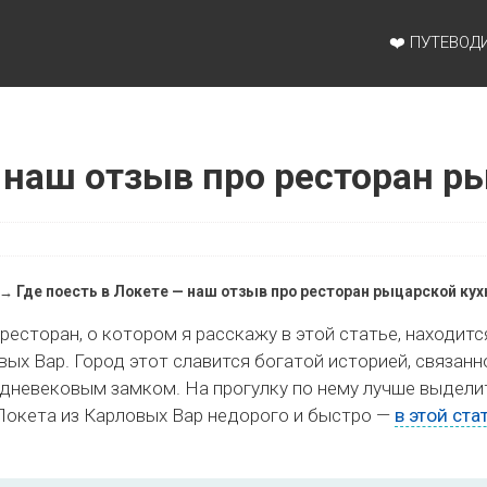
ты для детей по Европе и Азии.
❤️ ПУТЕВОД
— наш отзыв про ресторан р
Где поесть в Локете — наш отзыв про ресторан рыцарской кух
→
есторан, о котором я расскажу в этой статье, находитс
вых Вар. Город этот славится богатой историей, связанн
редневековым замком. На прогулку по нему лучше выделит
Локета из Карловых Вар недорого и быстро —
в этой ста