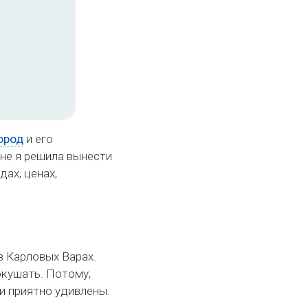
ород
и его
не я решила вынести
ах, ценах,
в Карловых Варах.
окушать. Потому,
и приятно удивлены.