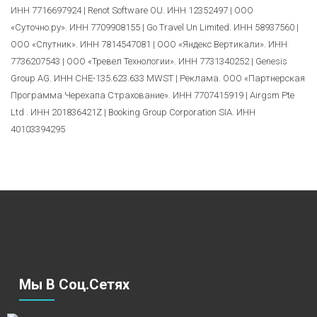
ИНН 7716697924 | Renot Software OU. ИНН 12352497 | ООО
«Суточно.ру». ИНН 7709908155 | Go Travel Un Limited. ИНН 58937560 |
ООО «Спутник». ИНН 7814547081 | ООО «Яндекс Вертикали». ИНН
7736207543 | ООО «Тревел Технологии». ИНН 7731340252 | Genesis
Group AG. ИНН CHE-135.623.633 MWST | Реклама. ООО «Партнерская
Программа Черехапа Страхование». ИНН 7707415919 | Airgsm Pte
Ltd . ИНН 201836421Z | Booking Group Corporation SIA. ИНН
40103394295
Мы В Соц.сетях