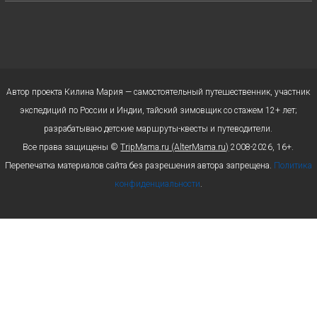
Автор проекта Килина Мария — самостоятельный путешественник, участник
экспедиций по России и Индии, тайский зимовщик со стажем 12+ лет;
разрабатываю детские маршруты-квесты и путеводители.
Все права защищены ©
TripMama.ru (AlterMama.ru)
2008-2026, 16+.
Перепечатка материалов сайта без разрешения автора запрещена.
Политика
конфиденциальности
.