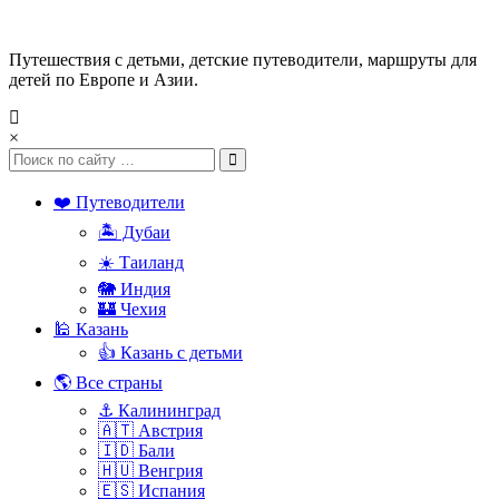
Путешествия с детьми, детские путеводители, маршруты для
детей по Европе и Азии.
×
❤️ Путеводители
🏝️ Дубаи
☀️ Таиланд
🐘 Индия
🏰 Чехия
🕌 Казань
👍 Казань с детьми
🌎 Все страны
⚓ Калининград
🇦🇹 Австрия
🇮🇩 Бали
🇭🇺 Венгрия
🇪🇸 Испания