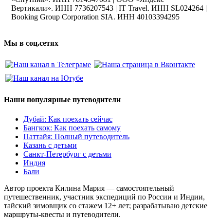
Вертикали». ИНН 7736207543 | IT Travel. ИНН SL024264 |
Booking Group Corporation SIA. ИНН 40103394295
Мы в соц.сетях
Наши популярные путеводители
Дубай: Как поехать сейчас
Бангкок: Как поехать самому
Паттайя: Полный путеводитель
Казань с детьми
Санкт-Петербург с детьми
Индия
Бали
Автор проекта Килина Мария — самостоятельный
путешественник, участник экспедиций по России и Индии,
тайский зимовщик со стажем 12+ лет; разрабатываю детские
маршруты-квесты и путеводители.