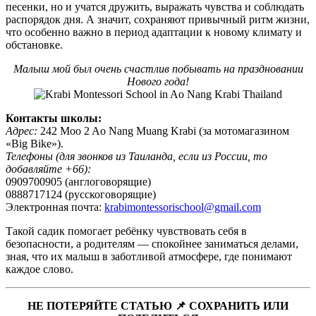
песенки, но и учатся дружить, выражать чувства и соблюдать
распорядок дня. А значит, сохраняют привычный ритм жизни,
что особенно важно в период адаптации к новому климату и
обстановке.
Малыш мой был очень счастлив побывать на праздновании
Нового года!
Контакты школы:
Адрес:
242 Moo 2 Ao Nang Muang Krabi (за мотомагазином
«Big Bike»).
Телефоны (для звонков из Таиланда, если из России, то
добавляйте +66):
0909700905 (англоговорящие)
0888717124 (русскоговорящие)
Электронная почта:
krabimontessorischool@gmail.com
Такой садик помогает ребёнку чувствовать себя в
безопасности, а родителям — спокойнее заниматься делами,
зная, что их малыш в заботливой атмосфере, где понимают
каждое слово.
НЕ ПОТЕРЯЙТЕ СТАТЬЮ 📌 СОХРАНИТЬ ИЛИ