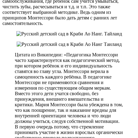
самообслуживания, где ребенок сам учится умываться,
чистить зубы, расчесываться и т.д. и т.п. Это также
соответствует выбранной методике. Ведь одним из
принципов Монтессори было дать детям с ранних лет
самостоятельность.
Цитата из Википедии: «Педагогика Монтессори
часто характеризуется как педагогический метод,
при котором ребёнок и его индивидуальность
ставятся во главу угла. Монтессори верила в
самоценность каждого ребёнка. В педагогике
Монтессори не применяются сравнения и
измерения по существующим общим меркам.
Вместо этого дети учатся свободно, без
принуждения, внешнего вмешательства и
критики. Мария Монтессори была убеждена в том,
что как поощрение, так и наказание вредны для
внутренней ориентации человека и что люди
должны учиться, следуя собственной мотивации.
В первую очередь потому, что стремление
принимать участие в жизни взрослых органически
свойственно природе подрастающего.