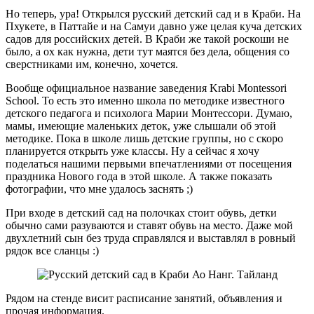
Но теперь, ура! Открылся русский детский сад и в Краби. На
Пхукете, в Паттайе и на Самуи давно уже целая куча детских
садов для российских детей. В Краби же такой роскоши не
было, а ох как нужна, дети тут маятся без дела, общения со
сверстниками им, конечно, хочется.
Вообще официальное название заведения Krabi Montessori
School. То есть это именно школа по методике известного
детского педагога и психолога Марии Монтессори. Думаю,
мамы, имеющие маленьких деток, уже слышали об этой
методике. Пока в школе лишь детские группы, но с скоро
планируется открыть уже классы. Ну а сейчас я хочу
поделаться нашими первыми впечатлениями от посещения
праздника Нового года в этой школе. А также показать
фотографии, что мне удалось заснять ;)
При входе в детский сад на полочках стоит обувь, детки
обычно сами разуваются и ставят обувь на место. Даже мой
двухлетний сын без труда справлялся и выставлял в ровный
рядок все сланцы :)
Рядом на стенде висит расписание занятий, объявления и
прочая информация.