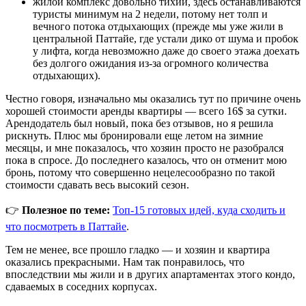
жилой комплекс довольно тихий, здесь останавливаются
туристы минимум на 2 недели, потому нет толп и
вечного потока отдыхающих (прежде мы уже жили в
центральной Паттайе, где устали дико от шума и пробок
у лифта, когда невозможно даже до своего этажа доехать
без долгого ожидания из-за огромного количества
отдыхающих).
Честно говоря, изначально мы оказались тут по причине очень
хорошей стоимости аренды квартиры — всего 16$ за сутки.
Арендодатель был новый, пока без отзывов, но я решила
рискнуть. Плюс мы бронировали еще летом на зимние
месяцы, и мне показалось, что хозяин просто не разобрался
пока в спросе. До последнего казалось, что он отменит мою
бронь, потому что совершенно нецелесообразно по такой
стоимости сдавать весь высокий сезон.
👉
Полезное по теме:
Топ-15 готовых идей, куда сходить и
что посмотреть в Паттайе
.
Тем не менее, все прошло гладко — и хозяин и квартира
оказались прекрасными. Нам так понравилось, что
впоследствии мы жили и в других апартаментах этого кондо,
сдаваемых в соседних корпусах.