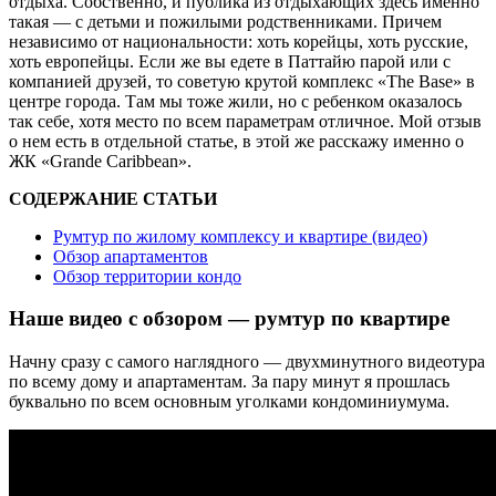
отдыха. Собственно, и публика из отдыхающих здесь именно
такая — с детьми и пожилыми родственниками. Причем
независимо от национальности: хоть корейцы, хоть русские,
хоть европейцы. Если же вы едете в Паттайю парой или с
компанией друзей, то советую крутой комплекс «The Base» в
центре города. Там мы тоже жили, но с ребенком оказалось
так себе, хотя место по всем параметрам отличное. Мой отзыв
о нем есть в отдельной статье, в этой же расскажу именно о
ЖК «Grande Caribbean».
СОДЕРЖАНИЕ СТАТЬИ
Румтур по жилому комплексу и квартире (видео)
Обзор апартаментов
Обзор территории кондо
Наше видео с обзором — румтур по квартире
Начну сразу с самого наглядного — двухминутного видеотура
по всему дому и апартаментам. За пару минут я прошлась
буквально по всем основным уголками кондоминиумума.