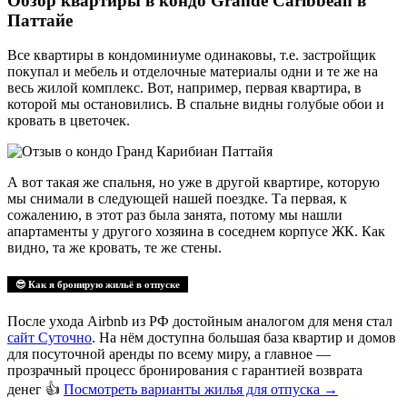
Обзор квартиры в кондо Grande Caribbean в
Паттайе
Все квартиры в кондоминиуме одинаковы, т.е. застройщик
покупал и мебель и отделочные материалы одни и те же на
весь жилой комплекс. Вот, например, первая квартира, в
которой мы остановились. В спальне видны голубые обои и
кровать в цветочек.
А вот такая же спальня, но уже в другой квартире, которую
мы снимали в следующей нашей поездке. Та первая, к
сожалению, в этот раз была занята, потому мы нашли
апартаменты у другого хозяина в соседнем корпусе ЖК. Как
видно, та же кровать, те же стены.
😎 Как я бронирую жильё в отпуске
После ухода Airbnb из РФ достойным аналогом для меня стал
сайт Суточно
. На нём доступна большая база квартир и домов
для посуточной аренды по всему миру, а главное —
прозрачный процесс бронирования с гарантией возврата
денег 👍
Посмотреть варианты жилья для отпуска
→