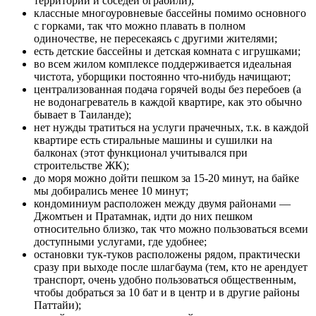
территории и соседей ограбили);
классные многоуровневые бассейны помимо основного
с горками, так что можно плавать в полном
одиночестве, не пересекаясь с другими жителями;
есть детские бассейны и детская комната с игрушками;
во всем жилом комплексе поддерживается идеальная
чистота, уборщики постоянно что-нибудь начищают;
централизованная подача горячей воды без перебоев (а
не водонагреватель в каждой квартире, как это обычно
бывает в Таиланде);
нет нужды тратиться на услуги прачечных, т.к. в каждой
квартире есть стиральные машины и сушилки на
балконах (этот функционал учитывался при
строительстве ЖК);
до моря можно дойти пешком за 15-20 минут, на байке
мы добирались менее 10 минут;
кондоминиум расположен между двумя районами —
Джомтьен и Пратамнак, идти до них пешком
относительно близко, так что можно пользоваться всеми
доступными услугами, где удобнее;
остановки тук-туков расположены рядом, практически
сразу при выходе после шлагбаума (тем, кто не арендует
транспорт, очень удобно пользоваться общественным,
чтобы добраться за 10 бат и в центр и в другие районы
Паттайи);