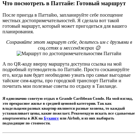
Что посмотреть в Паттайе: Готовый маршрут
После приезда в Паттайю, запланируйте себе посещение
местных достопримечательностей. Я сделала вот такой
готовый маршрут, который может пригодиться для вашего
планирования.
Сохраняйте этот маршрут себе, делитесь им с друзьями в
соц.сетях и мессенджерах 😉
А по QR-коду вверху маршрута доступна ссылка на мой
подробный путеводитель по Паттайе. Просто сосканируйте
его, когда вам будет необходимо узнать про самые выгодные
тайские сим-карты, про городской транспорт Паттайи и
почитать мои полезные советы по отдыху в Таиланде.
Я однозначно советую отдых в Grande Caribbean Condo. На мой взгляд,
это прекрасное жилье в средней ценовой категории. Так как
владельцами разных квартир являются разные хозяева, то каждый
устанавливает цены, какие пожелает. Рекомендую искать все сдаваемые
апартаменты в ЖК на
Букинге
или Airbnb, и из них выбирать
подходящие по стоимости.