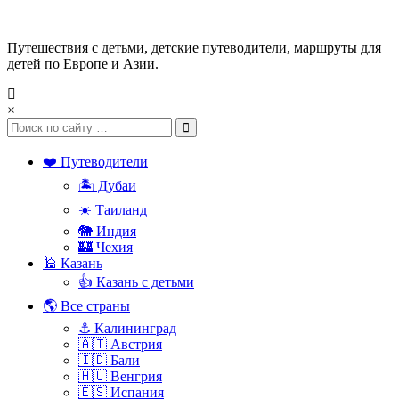
Путешествия с детьми, детские путеводители, маршруты для
детей по Европе и Азии.
×
❤️ Путеводители
🏝️ Дубаи
☀️ Таиланд
🐘 Индия
🏰 Чехия
🕌 Казань
👍 Казань с детьми
🌎 Все страны
⚓ Калининград
🇦🇹 Австрия
🇮🇩 Бали
🇭🇺 Венгрия
🇪🇸 Испания