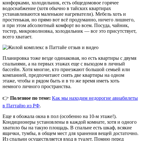
конфорками, холодильник, есть общедомовое горячее
водоснабжение (хотя обычно в тайских квартирах
устанавливаются маленькие нагреватели). Мебель хоть и
простенькая, но прямо вот всё продуманно, ничего лишнего,
и при этом абсолютный комфорт во всем. Посуда, чайник,
тостер, микроволновка, холодильник — все это присутствует,
всего хватает.
Планировка тоже везде одинаковая, но есть квартиры с двумя
спальнями, а на первых этажах еще с выходом в личный
бассейн. Хотя многие, кто приезжают большой семьей или
компанией, предпочитают снять две квартиры на одном
этаже, чтобы и рядом быть и в то же время иметь хоть
немного личного пространства.
👉
Полезное по теме:
Как мы находим недорогие авиабилеты
в Паттайю из РФ
.
Еще я обожала окна в пол (особенно на 10-м этаже!).
Кондиционеры установлены в каждой комнате, хотя и одного
хватило бы на такую площадь. В спальне есть шкаф, всякие
ящички, тумбы, в общем мест для хранения вещей достаточно.
Из спальни осуществляется вход в туалет. Помню перед