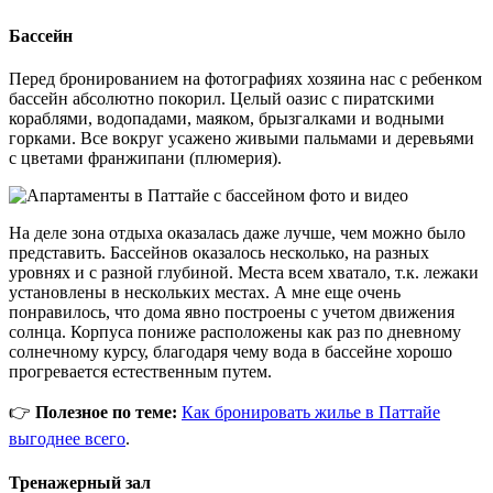
Бассейн
Перед бронированием на фотографиях хозяина нас с ребенком
бассейн абсолютно покорил. Целый оазис с пиратскими
кораблями, водопадами, маяком, брызгалками и водными
горками. Все вокруг усажено живыми пальмами и деревьями
с цветами франжипани (плюмерия).
На деле зона отдыха оказалась даже лучше, чем можно было
представить. Бассейнов оказалось несколько, на разных
уровнях и с разной глубиной. Места всем хватало, т.к. лежаки
установлены в нескольких местах. А мне еще очень
понравилось, что дома явно построены с учетом движения
солнца. Корпуса пониже расположены как раз по дневному
солнечному курсу, благодаря чему вода в бассейне хорошо
прогревается естественным путем.
👉
Полезное по теме:
Как бронировать жилье в Паттайе
выгоднее всего
.
Тренажерный зал