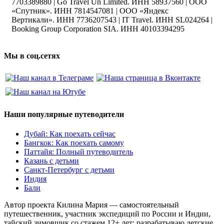
7703389880 | Go Travel Un Limited. ИНН 58937560 | ООО
«Спутник». ИНН 7814547081 | ООО «Яндекс
Вертикали». ИНН 7736207543 | IT Travel. ИНН SL024264 |
Booking Group Corporation SIA. ИНН 40103394295
Мы в соц.сетях
Наши популярные путеводители
Дубай: Как поехать сейчас
Бангкок: Как поехать самому
Паттайя: Полный путеводитель
Казань с детьми
Санкт-Петербург с детьми
Индия
Бали
Автор проекта Килина Мария — самостоятельный
путешественник, участник экспедиций по России и Индии,
тайский зимовщик со стажем 12+ лет; разрабатываю детские