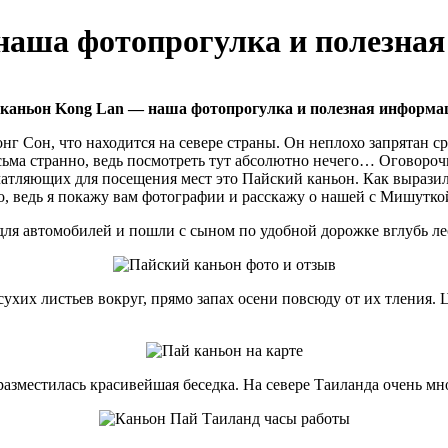
аша фотопрогулка и полезная
каньон Kong Lan — наша фотопрогулка и полезная информац
 Сон, что находится на севере страны. Он неплохо запрятан ср
есьма странно, ведь посмотреть тут абсолютно нечего… Оговоро
ечатляющих для посещения мест это Пайский каньон. Как вырази
то, ведь я покажу вам фотографии и расскажу о нашей с Мишутко
 для автомобилей и пошли с сыном по удобной дорожке вглубь ле
 сухих листьев вокруг, прямо запах осени повсюду от их тления.
разместилась красивейшая беседка. На севере Таиланда очень мн