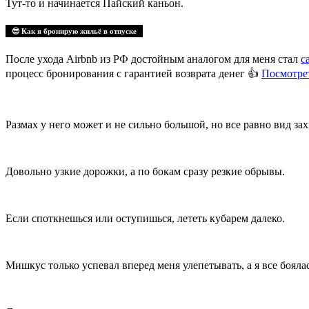
Тут-то и начинается Пайский каньон.
😎 Как я бронирую жильё в отпуске
После ухода Airbnb из РФ достойным аналогом для меня стал
с
процесс бронирования с гарантией возврата денег 👍
Посмотрет
Размах у него может и не сильно большой, но все равно вид з
Довольно узкие дорожки, а по бокам сразу резкие обрывы.
Если споткнешься или оступишься, лететь кубарем далеко.
Мишкус только успевал вперед меня улепетывать, а я все бояла