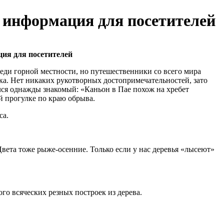
 информация для посетителей
ия для посетителей
еди горной местности, но путешественники со всего мира
чка. Нет никаких рукотворных достопримечательностей, зато
лся однажды знакомый: «Каньон в Пае похож на хребет
й прогулке по краю обрыва.
са.
 Цвета тоже рыже-осенние. Только если у нас деревья «лысеют»
ого всяческих резных построек из дерева.