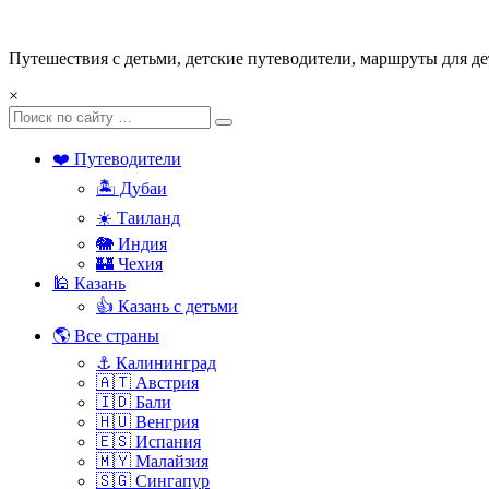
Путешествия с детьми, детские путеводители, маршруты для де
×
❤️ Путеводители
🏝️ Дубаи
☀️ Таиланд
🐘 Индия
🏰 Чехия
🕌 Казань
👍 Казань с детьми
🌎 Все страны
⚓ Калининград
🇦🇹 Австрия
🇮🇩 Бали
🇭🇺 Венгрия
🇪🇸 Испания
🇲🇾 Малайзия
🇸🇬 Сингапур