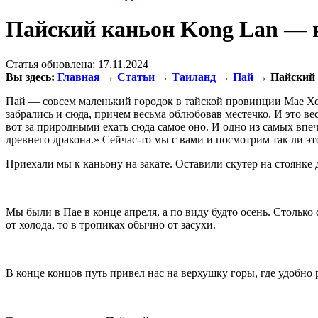
Пайский каньон Kong Lan — н
Статья обновлена:
17.11.2024
Вы здесь:
Главная
→
Статьи
→
Таиланд
→
Пай
→
Пайский 
Пай — совсем маленький городок в тайской провинции Мае Хонг
забрались и сюда, причем весьма облюбовав местечко. И это в
вот за природными ехать сюда самое оно. И одно из самых вп
древнего дракона.» Сейчас-то мы с вами и посмотрим так ли э
Приехали мы к каньону на закате. Оставили скутер на стоянке
Мы были в Пае в конце апреля, а по виду будто осень. Столько
от холода, то в тропиках обычно от засухи.
В конце концов путь привел нас на верхушку горы, где удобно 