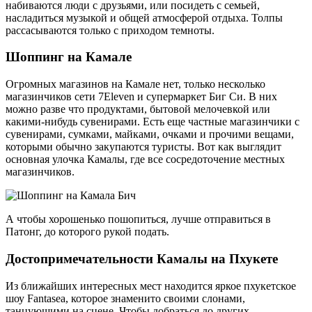
набиваются люди с друзьями, или посидеть с семьей,
насладиться музыкой и общей атмосферой отдыха. Толпы
рассасываются только с приходом темноты.
Шоппинг на Камале
Огромных магазинов на Камале нет, только несколько
магазинчиков сети 7Eleven и супермаркет Биг Си. В них
можно разве что продуктами, бытовой мелочевкой или
какими-нибудь сувенирами. Есть еще частные магазинчики с
сувенирами, сумками, майками, очками и прочими вещами,
которыми обычно закупаются туристы. Вот как выглядит
основная улочка Камалы, где все сосредоточение местных
магазинчиков.
А чтобы хорошенько пошопиться, лучше отправиться в
Патонг, до которого рукой подать.
Достопримечательности Камалы на Пхукете
Из ближайших интересных мест находится яркое пхукетское
шоу Fantasea, которое знаменито своими слонами,
танцующими на сцене. Чтобы добраться до других