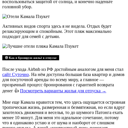
воспользоваться защитой от солнца, и конечно наденьте
головной убор.
Активных видов спорта здесь я не видела. Отдых будет
релаксирующим и спокойным. Этот пляж максимально
подходит для семей с детьми.
😎 Как я бронирую жильё в отпуске
После ухода Airbnb из РФ достойным аналогом для меня стал
сайт Суточно
. На нём доступна большая база квартир и домов
для посуточной аренды по всему миру, а главное —
прозрачный процесс бронирования с гарантией возврата
денег 👍
Посмотреть варианты жилья для отпуска
→
Мне еще Камала нравится тем, что здесь ощущается островная
тропическая жизнь, размеренная и безмятежная, но если вдруг
захотелось движения и веселья, то до шумного Патонга ехать
менее 10 минут. Для меня это идеальное сочетание, потому
что я одинаково устаю и от шума и наоборот от слишком
тихого отдыха. А такой «контрастный душ» помогает