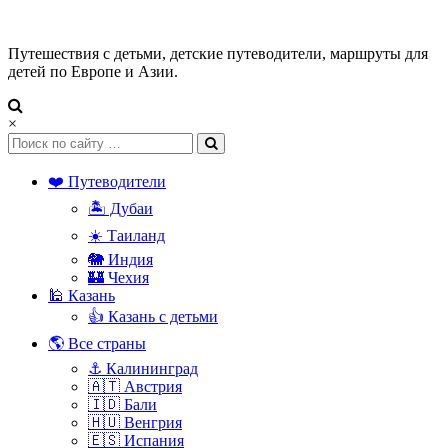
Путешествия с детьми, детские путеводители, маршруты для
детей по Европе и Азии.
×
❤️ Путеводители
🏝️ Дубаи
☀️ Таиланд
🐘 Индия
🏰 Чехия
🕌 Казань
👍 Казань с детьми
🌎 Все страны
⚓ Калининград
🇦🇹 Австрия
🇮🇩 Бали
🇭🇺 Венгрия
🇪🇸 Испания