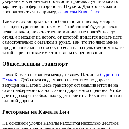
уверенным в конечной стоимости проезда, лучше заказать
заранее трансфер из аэропорта Пхукета. Для этого можно
воспользоваться, например,
сервисом КивиТакси
.
Также из аэропорта ездят небольшие минивэны, которые
разводят туристов по пляжам. Такой способ будет дешевле
нежели такси, но естественно минивэн не повезёт вас до
отеля, а высадит на дороге, от которой придётся искать идти
самостоятельно с багажом в руках. Так что это явно менее
предпочтительный способ, но если ваша цель сэкономить, то
такой вариант тоже имеет право на существование.
Общественный транспорт
Пляж Камала находится между пляжем Патонг и
Сурин на
Пхукете
. Добраться сюда можно на сонгтео по дороге,
ведущей на Патонг. Весь транспорт останавливается не на
самой набережной, а на главной дороге этого района. Чтобы
дойти до моря, необходимо будет пройти 7-10 минут вниз от
главной дороги.
Рестораны на Камала Бич
На основной улочке Камалы находится несколько десятков
замечательных ресторанов на любой вкус и кошелек. Я