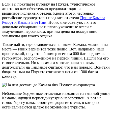
Если вы покупаете путевку на Пхукет, туристическое
агентство вам обязательно предложит один из
вышеперечисленных отелей. Кроме этого, частенько
российские туроператоры предлагают отели
Принт Камала
Резорт
и
Камала Бич Инн
. Но их я не советую, т.к. это
довольно обшарпанные и плохо ухоженные отели с
замученным персоналом, причем цены на номера явно
завышены для такого отдыха.
Также найти, где остановиться на пляже Камала, можно и на
месте — таких вариантов тоже полно. Вот, например, наш
простенький, но уютный номер всего за 600 бат в одном из
гест-хаусов, расположенном на первой линии. Нашли мы его
самостоятельно. Но мы сами и многие наши знакомые
долгожители на Таиланде считают, что нам повезло. Все-таки
бюджетными на Пхукете считаются цена от 1300 бат за
комнату.
Небольшие бюджетные отельчики находятся на главной улице
Камалы, идущей перпендикулярно набережной. А вот на
самом берегу пляжа стоят уже дорогие отели, в которых
останавливаются далеко не экономные туристы.