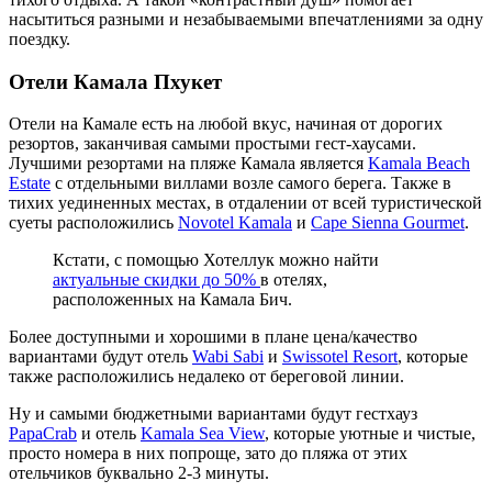
насытиться разными и незабываемыми впечатлениями за одну
поездку.
Отели Камала Пхукет
Отели на Камале есть на любой вкус, начиная от дорогих
резортов, заканчивая самыми простыми гест-хаусами.
Лучшими резортами на пляже Камала является
Kamala Beach
Estate
с отдельными виллами возле самого берега. Также в
тихих уединенных местах, в отдалении от всей туристической
суеты расположились
Novotel Kamala
и
Cape Sienna Gourmet
.
Кстати, с помощью Хотеллук можно найти
актуальные скидки до 50%
в отелях,
расположенных на Камала Бич.
Более доступными и хорошими в плане цена/качество
вариантами будут отель
Wabi Sabi
и
Swissotel Resort
, которые
также расположились недалеко от береговой линии.
Ну и самыми бюджетными вариантами будут гестхауз
PapaCrab
и отель
Kamala Sea View
, которые уютные и чистые,
просто номера в них попроще, зато до пляжа от этих
отельчиков буквально 2-3 минуты.