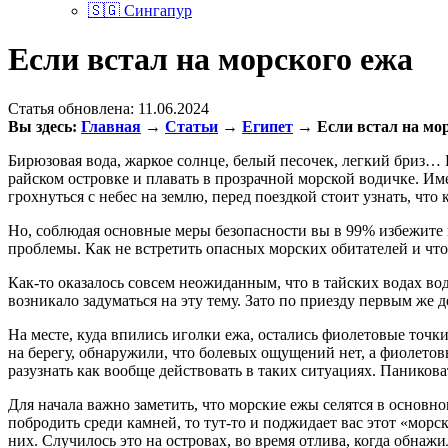
🇸🇬 Сингапур
Если встал на морского ежа
Статья обновлена:
11.06.2024
Вы здесь:
Главная
→
Статьи
→
Египет
→
Если встал на мо
Бирюзовая вода, жаркое солнце, белый песочек, легкий бриз… Б
райском островке и плавать в прозрачной морской водичке. Име
грохнуться с небес на землю, перед поездкой стоит узнать, чт
Но, соблюдая основные меры безопасности вы в 99% избежите н
проблемы. Как не встретить опасных морских обитателей и что д
Как-то оказалось совсем неожиданным, что в тайских водах в
возникало задуматься на эту тему. Зато по приезду первым же 
На месте, куда впились иголки ежа, остались фиолетовые точки
на берегу, обнаружили, что болевых ощущений нет, а фиолетов
разузнать как вообще действовать в таких ситуациях. Паниковат
Для начала важно заметить, что морские ежы селятся в основном
побродить среди камней, то тут-то и поджидает вас этот «морс
них. Случилось это на островах, во время отлива, когда обнажи