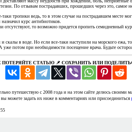
 и доставляют массу неудобств при хождении, боль, неприятные 
тезии. По отзывам пострадавших, прошедших через это, самое не
е-таки тропики ведь, то в этом случае на пострадавшем месте м
н назначил курс антибиотиков.
ии отсутствуют, то возможно придется пропить семидневный ку
и и скалы в воде. Но если все-таки наступили на морского ежа,
. А уже потом при необходимости посещение врача. Будьте остор
Е ПОТЕРЯЙТЕ СТАТЬЮ 📌 СОХРАНИТЬ ИЛИ ПОДЕЛИТЬ
льно путешествую с 2008 года и на этом сайте делюсь своими 
е, вы можете задать их ниже в комментариях или присоединиться
155