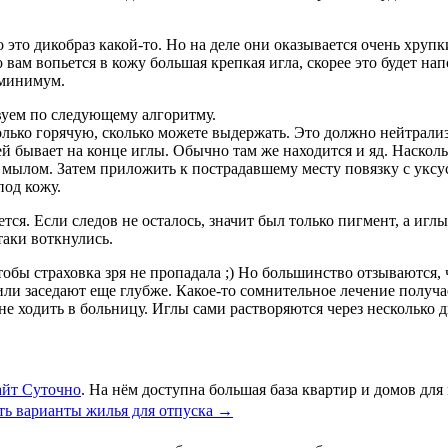
это дикобраз какой-то. Но на деле они оказывается очень хруп
то вам вопьется в кожу большая крепкая игла, скорее это будет н
 минимум.
твуем по следующему алгоритму.
ько горячую, сколько можете выдержать. Это должно нейтрализов
ей бывает на конце иглы. Обычно там же находится и яд. Наскол
 мылом. Затем приложить к пострадавшему месту повязку с уксу
под кожу.
тся. Если следов не осталось, значит был только пигмент, а игл
таки воткнулись.
чтобы страховка зря не пропадала ;) Но большинство отзываются,
или заседают еще глубже. Какое-то сомнительное лечение получае
не ходить в больницу. Иглы сами растворяются через несколько д
айт Суточно
. На нём доступна большая база квартир и домов дл
ь варианты жилья для отпуска
→