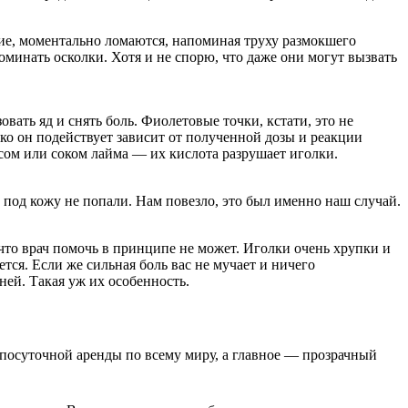
кие, моментально ломаются, напоминая труху размокшего
апоминать осколки. Хотя и не спорю, что даже они могут вызвать
ать яд и снять боль. Фиолетовые точки, кстати, это не
ько он подействует зависит от полученной дозы и реакции
сом или соком лайма — их кислота разрушает иголки.
ы под кожу не попали. Нам повезло, это был именно наш случай.
 что врач помочь в принципе не может. Иголки очень хрупки и
тся. Если же сильная боль вас не мучает и ничего
ней. Такая уж их особенность.
я посуточной аренды по всему миру, а главное — прозрачный