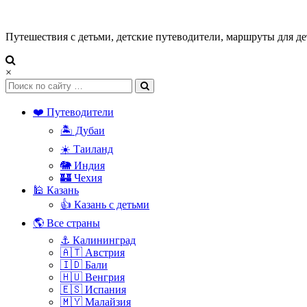
Путешествия с детьми, детские путеводители, маршруты для де
×
❤️ Путеводители
🏝️ Дубаи
☀️ Таиланд
🐘 Индия
🏰 Чехия
🕌 Казань
👍 Казань с детьми
🌎 Все страны
⚓ Калининград
🇦🇹 Австрия
🇮🇩 Бали
🇭🇺 Венгрия
🇪🇸 Испания
🇲🇾 Малайзия