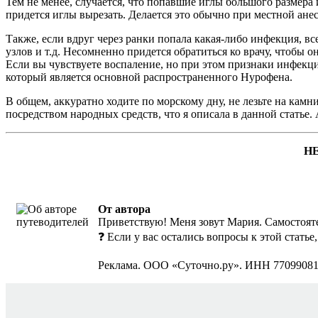
Тем не менее, случается, что попавшие иглы большого размера
придется иглы вырезать. Делается это обычно при местной анес
Также, если вдруг через ранки попала какая-либо инфекция, вс
узлов и т.д. Несомненно придется обратиться ко врачу, чтобы о
Если вы чувствуете воспаление, но при этом признаки инфекц
который является основной распространенного Нурофена.
В общем, аккуратно ходите по морскому дну, не лезьте на камн
посредством народных средств, что я описала в данной статье
Н
От автора
Приветствую! Меня зовут Мария. Самостояте
❓ Если у вас остались вопросы к этой стать
Реклама. ООО «Суточно.ру». ИНН 7709908