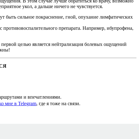
ощущения. В этом случае лучше обратиться ко врачу, возможно
приятное укол, а дальше ничего не чувствуется.
огут быть сильное покраснение, гной, опухание лимфатических
рс противовоспалительного препарата. Например, ибупрофена,
 то первой целью является нейтрализация болевых ощущений
ожны!
СЯ
маршрутами и впечатлениями.
ко мне в Telegram
, где я тоже на связи.