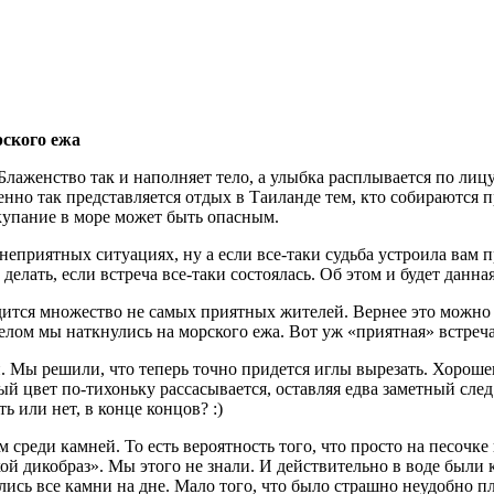
рского ежа
лаженство так и наполняет тело, а улыбка расплывается по лицу.
нно так представляется отдых в Таиланде тем, кто собираются п
о купание в море может быть опасным.
еприятных ситуациях, ну а если все-таки судьба устроила вам п
елать, если встреча все-таки состоялась. Об этом и будет данная
одится множество не самых приятных жителей. Вернее это можно
делом мы наткнулись на морского ежа. Вот уж «приятная» встреча
. Мы решили, что теперь точно придется иглы вырезать. Хорошен
ый цвет по-тихоньку рассасывается, оставляя едва заметный сл
ь или нет, в конце концов? :)
 среди камней. То есть вероятность того, что просто на песочке
кой дикобраз». Мы этого не знали. И действительно в воде были 
лись все камни на дне. Мало того, что было страшно неудобно пл