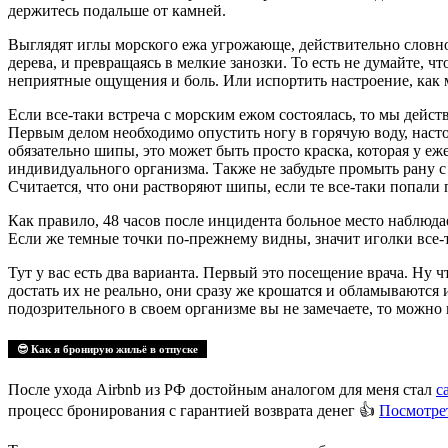
держитесь подальше от камней.
Выглядят иглы морского ежа угрожающе, действительно словно 
дерева, и превращаясь в мелкие занозки. То есть не думайте, ч
неприятные ощущения и боль. Или испортить настроение, как
Если все-таки встреча с морским ежом состоялась, то мы дейс
Первым делом необходимо опустить ногу в горячую воду, настол
обязательно шипы, это может быть просто краска, которая у еж
индивидуального организма. Также не забудьте промыть рану с
Считается, что они растворяют шипы, если те все-таки попали 
Как правило, 48 часов после инцидента больное место наблюдае
Если же темные точки по-прежнему видны, значит иголки все-
Тут у вас есть два варианта. Первый это посещение врача. Ну 
достать их не реально, они сразу же крошатся и обламываются 
подозрительного в своем организме вы не замечаете, то можно 
😎 Как я бронирую жильё в отпуске
После ухода Airbnb из РФ достойным аналогом для меня стал
с
процесс бронирования с гарантией возврата денег 👍
Посмотрет