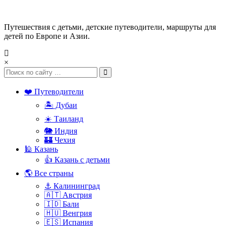
Путешествия с детьми, детские путеводители, маршруты для
детей по Европе и Азии.
×
❤️ Путеводители
🏝️ Дубаи
☀️ Таиланд
🐘 Индия
🏰 Чехия
🕌 Казань
👍 Казань с детьми
🌎 Все страны
⚓ Калининград
🇦🇹 Австрия
🇮🇩 Бали
🇭🇺 Венгрия
🇪🇸 Испания