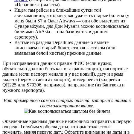
«Departures» (вылеты).
Ищем там рейсы на ближайшие сутки той
авиакомпании, которой у вас уже есть старые билеты (у
меня были S7 и Qatar Airways — они обе вылетают из
Суварнабхуми, для Дон Муанга можно воспользоваться
билетами AirAsia — она базируется в данном
аэропорту).
Взятые из раздела Departures данные о вылете
вписываем в старый билет, стирая ластиком (или
замазывая белой кистью) прежние данные.
При исправлении данных правим ФИО (если нужно,
обязательно должно быть как в загранпаспорте), паспортные
данные (если паспорт меняли и у вас новый), дату и время
вылета (берем с сайта аэропорта), номер рейса (код рейса —
QR225 или S70306, например), направление (из Бангкока и
нужного аэропорта).
Вот пример того самого старого билета, который я нашла в
своем электронном ящике.
Обведенные красным данные необходимо исправить в первую
очередь. Голубым я обвела даты, которые тоже стоит
поменять, меняя первую дату. Обратите внимание на даты и в