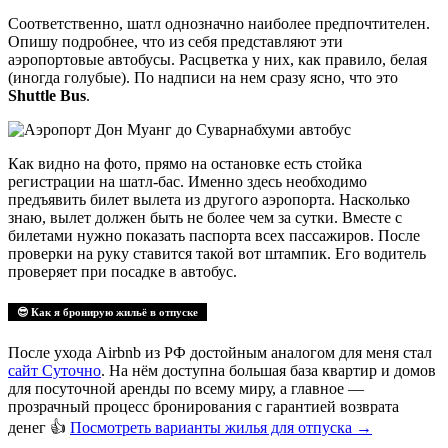
Соответственно, шатл однозначно наиболее предпочтителен.
Опишу подробнее, что из себя представляют эти
аэропортовые автобусы. Расцветка у них, как правило, белая
(иногда голубые). По надписи на нем сразу ясно, что это
Shuttle Bus
.
Как видно на фото, прямо на остановке есть стойка
регистрации на шатл-бас. Именно здесь необходимо
предъявить билет вылета из другого аэропорта. Насколько
знаю, вылет должен быть не более чем за сутки. Вместе с
билетами нужно показать паспорта всех пассажиров. После
проверки на руку ставится такой вот штампик. Его водитель
проверяет при посадке в автобус.
😎 Как я бронирую жильё в отпуске
После ухода Airbnb из РФ достойным аналогом для меня стал
сайт Суточно
. На нём доступна большая база квартир и домов
для посуточной аренды по всему миру, а главное —
прозрачный процесс бронирования с гарантией возврата
денег 👍
Посмотреть варианты жилья для отпуска
→