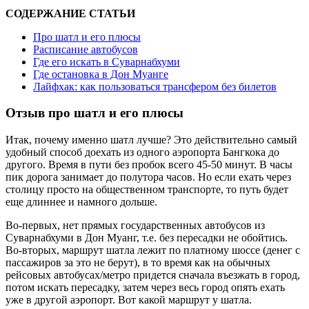
СОДЕРЖАНИЕ СТАТЬИ
Про шатл и его плюсы
Расписание автобусов
Где его искать в Суварнабхуми
Где остановка в Дон Муанге
Лайфхак: как пользоваться трансфером без билетов
Отзыв про шатл и его плюсы
Итак, почему именно шатл лучше? Это действительно самый
удобный способ доехать из одного аэропорта Бангкока до
другого. Время в пути без пробок всего 45-50 минут. В часы
пик дорога занимает до полутора часов. Но если ехать через
столицу просто на общественном транспорте, то путь будет
еще длиннее и намного дольше.
Во-первых, нет прямых государственных автобусов из
Суварнабхуми в Дон Муанг, т.е. без пересадки не обойтись.
Во-вторых, маршрут шатла лежит по платному шоссе (денег с
пассажиров за это не берут), в то время как на обычных
рейсовых автобусах/метро придется сначала въезжать в город,
потом искать пересадку, затем через весь город опять ехать
уже в другой аэропорт. Вот какой маршрут у шатла.