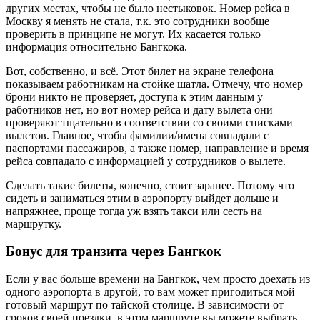
других местах, чтобы не было нестыковок. Номер рейса в
Москву я менять не стала, т.к. это сотрудники вообще
проверить в принципе не могут. Их касается только
информация относительно Бангкока.
Вот, собственно, и всё. Этот билет на экране телефона
показываем работникам на стойке шатла. Отмечу, что номер
брони никто не проверяет, доступа к этим данным у
работников нет, но вот номер рейса и дату вылета они
проверяют тщательно в соответствии со своими списками
вылетов. Главное, чтобы фамилии/имена совпадали с
паспортами пассажиров, а также номер, направление и время
рейса совпадало с информацией у сотрудников о вылете.
Сделать такие билеты, конечно, стоит заранее. Потому что
сидеть и заниматься этим в аэропорту выйдет дольше и
напряжнее, проще тогда уж взять такси или сесть на
маршрутку.
Бонус для транзита через Бангкок
Если у вас больше времени на Бангкок, чем просто доехать из
одного аэропорта в другой, то вам может пригодиться мой
готовый маршрут по тайской столице. В зависимости от
сроков своей поездки, в этом маршруте вы можете выбрать