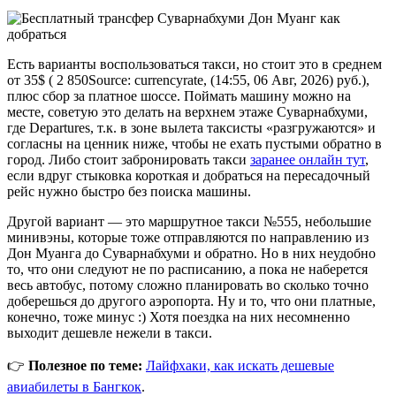
Есть варианты воспользоваться такси, но стоит это в среднем
от 35$ (
2 850
Source: currencyrate, (14:55, 06 Авг, 2026)
руб.),
плюс сбор за платное шоссе. Поймать машину можно на
месте, советую это делать на верхнем этаже Суварнабхуми,
где Departures, т.к. в зоне вылета таксисты «разгружаются» и
согласны на ценник ниже, чтобы не ехать пустыми обратно в
город. Либо стоит забронировать такси
заранее онлайн тут
,
если вдруг стыковка короткая и добраться на пересадочный
рейс нужно быстро без поиска машины.
Другой вариант — это маршрутное такси №555, небольшие
минивэны, которые тоже отправляются по направлению из
Дон Муанга до Суварнабхуми и обратно. Но в них неудобно
то, что они следуют не по расписанию, а пока не наберется
весь автобус, потому сложно планировать во сколько точно
доберешься до другого аэропорта. Ну и то, что они платные,
конечно, тоже минус :) Хотя поездка на них несомненно
выходит дешевле нежели в такси.
👉
Полезное по теме:
Лайфхаки, как искать дешевые
авиабилеты в Бангкок
.