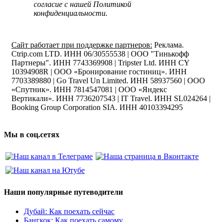
согласие с нашей Политикой
конфиденциальности.
Сайт работает при поддержке партнеров:
Реклама.
Ctrip.com LTD. ИНН 06/30555538 | ООО "Тинькофф
Партнеры". ИНН 7743369908 | Tripster Ltd. ИНН CY
10394908R | ООО «Бронирование гостиниц». ИНН
7703389880 | Go Travel Un Limited. ИНН 58937560 | ООО
«Спутник». ИНН 7814547081 | ООО «Яндекс
Вертикали». ИНН 7736207543 | IT Travel. ИНН SL024264 |
Booking Group Corporation SIA. ИНН 40103394295
Мы в соц.сетях
Наши популярные путеводители
Дубай: Как поехать сейчас
Бангкок: Как поехать самому