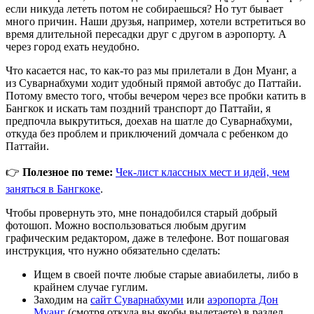
если никуда лететь потом не собираешься? Но тут бывает
много причин. Наши друзья, например, хотели встретиться во
время длительной пересадки друг с другом в аэропорту. А
через город ехать неудобно.
Что касается нас, то как-то раз мы прилетали в Дон Муанг, а
из Суварнабхуми ходит удобный прямой автобус до Паттайи.
Потому вместо того, чтобы вечером через все пробки катить в
Бангкок и искать там поздний транспорт до Паттайи, я
предпочла выкрутиться, доехав на шатле до Суварнабхуми,
откуда без проблем и приключений домчала с ребенком до
Паттайи.
👉
Полезное по теме:
Чек-лист классных мест и идей, чем
заняться в Бангкоке
.
Чтобы провернуть это, мне понадобился старый добрый
фотошоп. Можно воспользоваться любым другим
графическим редактором, даже в телефоне. Вот пошаговая
инструкция, что нужно обязательно сделать:
Ищем в своей почте любые старые авиабилеты, либо в
крайнем случае гуглим.
Заходим на
сайт Суварнабхуми
или
аэропорта Дон
Муанг
(смотря откуда вы якобы вылетаете) в раздел