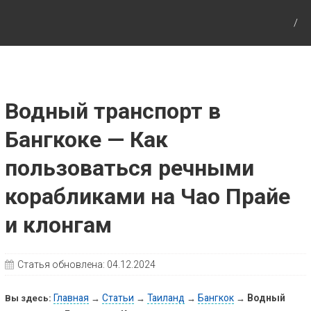
Путешествия с детьми, детские путеводители,
маршруты для детей по Европе и Азии.
Водный транспорт в
Бангкоке — Как
пользоваться речными
корабликами на Чао Прайе
и клонгам
Статья обновлена:
04.12.2024
Главная
Статьи
Таиланд
Бангкок
Водный
Вы здесь:
→
→
→
→