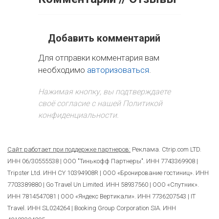
Добавить комментарий
Для отправки комментария вам
необходимо
авторизоваться
.
Нажимая кнопку, вы подтверждаете
своё согласие с нашей Политикой
конфиденциальности.
Сайт работает при поддержке партнеров:
Реклама. Ctrip.com LTD.
ИНН 06/30555538 | ООО "Тинькофф Партнеры". ИНН 7743369908 |
Tripster Ltd. ИНН CY 10394908R | ООО «Бронирование гостиниц». ИНН
7703389880 | Go Travel Un Limited. ИНН 58937560 | ООО «Спутник».
ИНН 7814547081 | ООО «Яндекс Вертикали». ИНН 7736207543 | IT
Travel. ИНН SL024264 | Booking Group Corporation SIA. ИНН