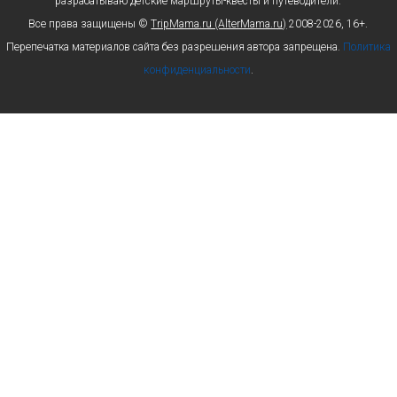
разрабатываю детские маршруты-квесты и путеводители.
Все права защищены ©
TripMama.ru (AlterMama.ru)
2008-2026, 16+.
Перепечатка материалов сайта без разрешения автора запрещена.
Политика
конфиденциальности
.