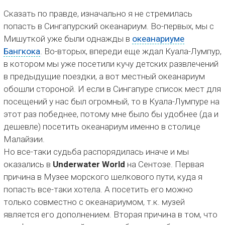
Сказать по правде, изначально я не стремилась
попасть в Сингапурский океанариум. Во-первых, мы с
Мишуткой уже были однажды в
океанариуме
Бангкока
. Во-вторых, впереди еще ждал Куала-Лумпур,
в котором мы уже посетили кучу детских развлечений
в предыдущие поездки, а вот местный океанариум
обошли стороной. И если в Сингапуре список мест для
посещений у нас был огромный, то в Куала-Лумпуре на
этот раз победнее, потому мне было бы удобнее (да и
дешевле) посетить океанариум именно в столице
Малайзии.
Но все-таки судьба распорядилась иначе и мы
оказались в
Underwater World
на Сентозе. Первая
причина в Музее морского шелкового пути, куда я
попасть все-таки хотела. А посетить его можно
только совместно с океанариумом, т.к. музей
является его дополнением. Вторая причина в том, что