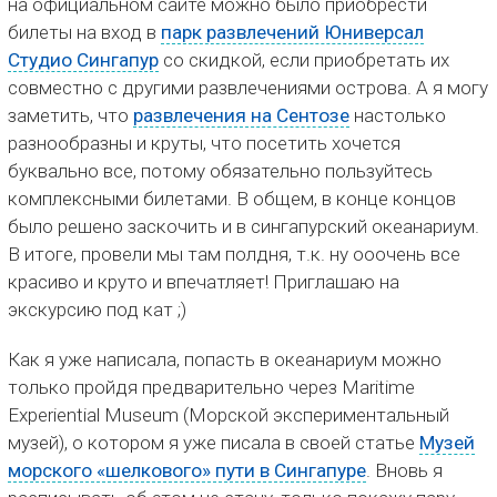
на официальном сайте можно было приобрести
билеты на вход в
парк развлечений Юниверсал
Студио Сингапур
со скидкой, если приобретать их
совместно с другими развлечениями острова. А я могу
заметить, что
развлечения на Сентозе
настолько
разнообразны и круты, что посетить хочется
буквально все, потому обязательно пользуйтесь
комплексными билетами. В общем, в конце концов
было решено заскочить и в сингапурский океанариум.
В итоге, провели мы там полдня, т.к. ну ооочень все
красиво и круто и впечатляет! Приглашаю на
экскурсию под кат ;)
Как я уже написала, попасть в океанариум можно
только пройдя предварительно через Maritime
Experiential Museum (Морской экспериментальный
музей), о котором я уже писала в своей статье
Музей
морского «шелкового» пути в Сингапуре
. Вновь я