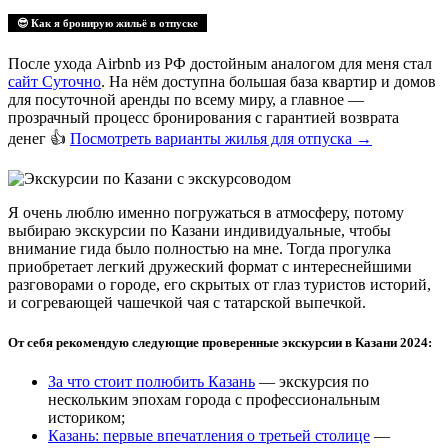
😎 Как я бронирую жильё в отпуске
После ухода Airbnb из РФ достойным аналогом для меня стал
сайт Суточно
. На нём доступна большая база квартир и домов
для посуточной аренды по всему миру, а главное —
прозрачный процесс бронирования с гарантией возврата
денег 👍
Посмотреть варианты жилья для отпуска
→
Я очень люблю именно погружаться в атмосферу, потому
выбираю экскурсии по Казани индивидуальные, чтобы
внимание гида было полностью на мне. Тогда прогулка
приобретает легкий дружеский формат с интереснейшими
разговорами о городе, его скрытых от глаз туристов историй,
и согревающей чашечкой чая с татарской выпечкой.
От себя рекомендую следующие проверенные экскурсии в Казани 2024:
За что стоит полюбить Казань
— экскурсия по
нескольким эпохам города с профессиональным
историком;
Казань: первые впечатления о третьей столице
—