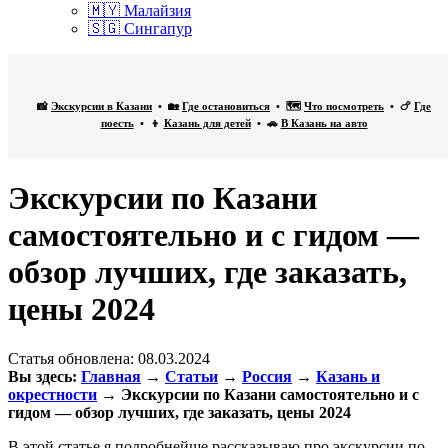
🇲🇾 Малайзия
🇸🇬 Сингапур
📸
Экскурсии в Казани
• 🏡
Где остановиться
• 🗺️
Что посмотреть
• 🍗
Где
поесть
• 👦
Казань для детей
• 🚗
В Казань на авто
Экскурсии по Казани
самостоятельно и с гидом —
обзор лучших, где заказать,
цены 2024
Статья обновлена:
08.03.2024
Вы здесь:
Главная
→
Статьи
→
Россия
→
Казань и
окрестности
→
Экскурсии по Казани самостоятельно и с
гидом — обзор лучших, где заказать, цены 2024
В этой статье я подробнейше рассказываю про экскурсии по