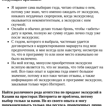
Я заранее сама выбираю гида, читаю отзывы о нем,
потому уже знаю, чего именно ожидать от экскурсии,
никаких неудачных сюрпризов, когда экскурсовод
оказывается некомпетентным, а экскурсия с ним
скучной;
Онлайн я обычно делаю только бронь, чтобы «забить»
дату и время, полную же сумму отдаю лично гиду уже
после экскурсии;
С гидом, которого я выбрала, частенько удается
договориться о корректировании маршрута под мои
предпочтения, и мне всегда шли навстречу, несмотря на
то, что в программу то или иное место изначально не
было включено.
На мой взгляд, минусом приобретения экскурсии
вслепую является то, что не знаешь, что тебя ожидает на
ней. Все-таки опыт и харизма гида имеет большое
значение, потому я все-таки читаю отзывы, а также
информацию об экскурсоводах и программе экскурсии,
заказывая только через Интернет.
Найти различного рода агентства по продаже экскурсий в
Казани на просторах Интернета не проблема, потому
выбор только за вами. Но из своего опыта я могу
порекомендовать только два ресурса, проверенных лично