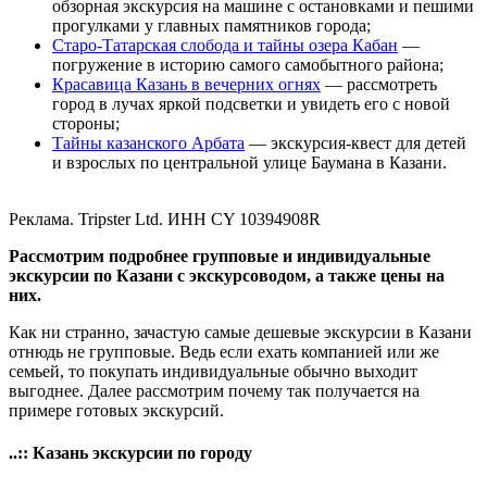
обзорная экскурсия на машине с остановками и пешими
прогулками у главных памятников города;
Старо-Татарская слобода и тайны озера Кабан
—
погружение в историю самого самобытного района;
Красавица Казань в вечерних огнях
— рассмотреть
город в лучах яркой подсветки и увидеть его с новой
стороны;
Тайны казанского Арбата
— экскурсия-квест для детей
и взрослых по центральной улице Баумана в Казани.
Реклама. Tripster Ltd. ИНН CY 10394908R
Рассмотрим подробнее групповые и индивидуальные
экскурсии по Казани с экскурсоводом, а также цены на
них.
Как ни странно, зачастую самые дешевые экскурсии в Казани
отнюдь не групповые. Ведь если ехать компанией или же
семьей, то покупать индивидуальные обычно выходит
выгоднее. Далее рассмотрим почему так получается на
примере готовых экскурсий.
..:: Казань экскурсии по городу