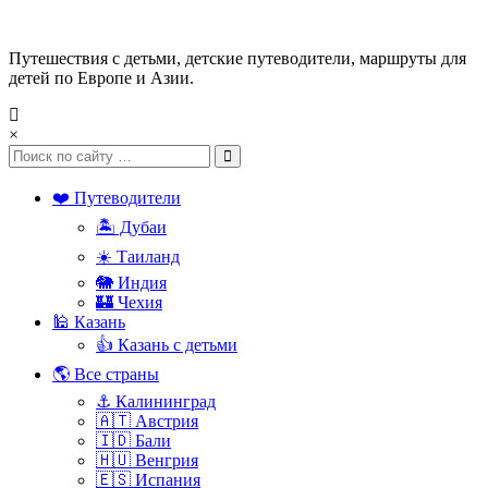
Путешествия с детьми, детские путеводители, маршруты для
детей по Европе и Азии.
×
❤️ Путеводители
🏝️ Дубаи
☀️ Таиланд
🐘 Индия
🏰 Чехия
🕌 Казань
👍 Казань с детьми
🌎 Все страны
⚓ Калининград
🇦🇹 Австрия
🇮🇩 Бали
🇭🇺 Венгрия
🇪🇸 Испания