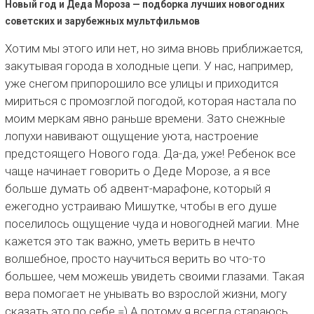
Новый год и Деда Мороза — подборка лучших новогодних
советских и зарубежных мультфильмов
Хотим мы этого или нет, но зима вновь приближается,
закутывая города в холодные цепи. У нас, например,
уже снегом припорошило все улицы и приходится
мириться с промозглой погодой, которая настала по
моим меркам явно раньше времени. Зато снежные
лопухи навивают ощущение уюта, настроение
предстоящего Нового года. Да-да, уже! Ребенок все
чаще начинает говорить о Деде Морозе, а я все
больше думать об адвент-марафоне, который я
ежегодно устраиваю Мишутке, чтобы в его душе
поселилось ощущение чуда и новогодней магии. Мне
кажется это так важно, уметь верить в нечто
волшебное, просто научиться верить во что-то
большее, чем можешь увидеть своими глазами. Такая
вера помогает не унывать во взрослой жизни, могу
сказать это по себе =) А потому я всегда стараюсь