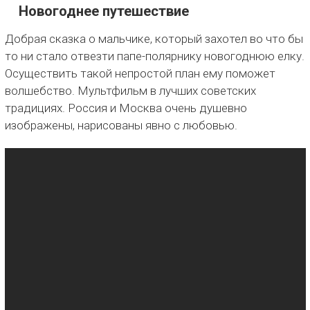
Новогоднее путешествие
Добрая сказка о мальчике, который захотел во что бы
то ни стало отвезти папе-полярнику новогоднюю елку.
Осуществить такой непростой план ему поможет
волшебство. Мультфильм в лучших советских
традициях. Россия и Москва очень душевно
изображены, нарисованы явно с любовью.