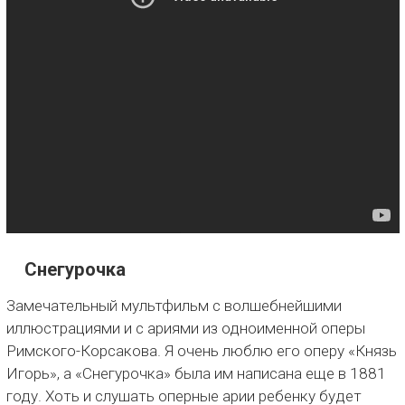
Снегурочка
Замечательный мультфильм с волшебнейшими
иллюстрациями и с ариями из одноименной оперы
Римского-Корсакова. Я очень люблю его оперу «Князь
Игорь», а «Снегурочка» была им написана еще в 1881
году. Хоть и слушать оперные арии ребенку будет