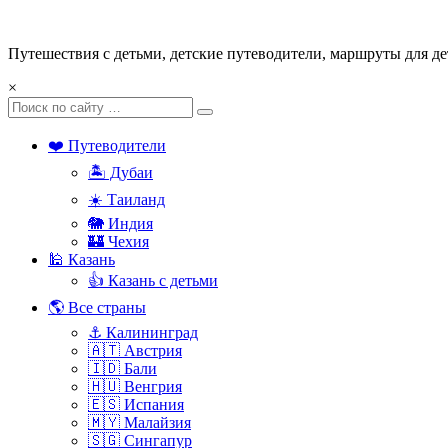
Путешествия с детьми, детские путеводители, маршруты для де
×
❤️ Путеводители
🏝️ Дубаи
☀️ Таиланд
🐘 Индия
🏰 Чехия
🕌 Казань
👍 Казань с детьми
🌎 Все страны
⚓ Калининград
🇦🇹 Австрия
🇮🇩 Бали
🇭🇺 Венгрия
🇪🇸 Испания
🇲🇾 Малайзия
🇸🇬 Сингапур