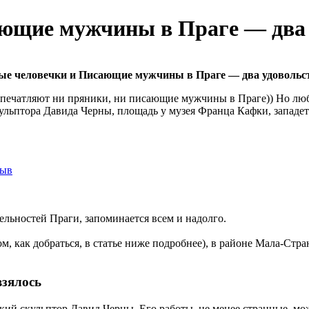
ющие мужчины в Праге — два 
е человечки и Писающие мужчины в Праге — два удовольс
не впечатляют ни пряники, ни писающие мужчины в Праге)) Но 
ульптора Давида Черны, площадь у музея Франца Кафки, западет
зыв
льностей Праги, запоминается всем и надолго.
м, как добраться, в статье ниже подробнее), в районе Мала-Стр
взялось
й скульптор Давид Черны. Его работы, не менее странные, мо