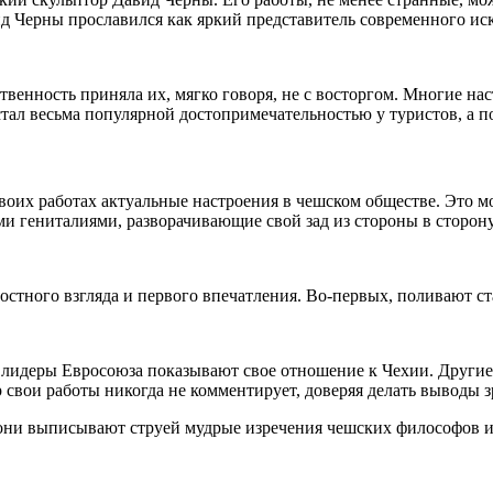
д Черны прославился как яркий представитель современного иск
енность приняла их, мягко говоря, не с восторгом. Многие наст
стал весьма популярной достопримечательностью у туристов, а 
оих работах актуальные настроения в чешском обществе. Это мо
 гениталиями, разворачивающие свой зад из стороны в сторону
ностного взгляда и первого впечатления. Во-первых, поливают с
о лидеры Евросоюза показывают свое отношение к Чехии. Другие 
ор свои работы никогда не комментирует, доверяя делать выводы 
они выписывают струей мудрые изречения чешских философов и 