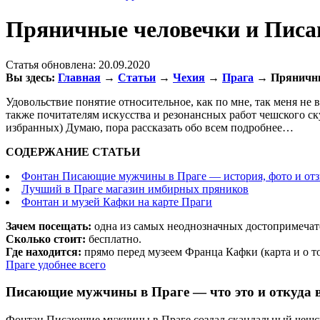
Пряничные человечки и Писа
Статья обновлена:
20.09.2020
Вы здесь:
Главная
→
Статьи
→
Чехия
→
Прага
→
Пряничны
Удовольствие понятие относительное, как по мне, так меня 
также почитателям искусства и резонансных работ чешского ск
избранных) Думаю, пора рассказать обо всем подробнее…
СОДЕРЖАНИЕ СТАТЬИ
Фонтан Писающие мужчины в Праге — история, фото и от
Лучший в Праге магазин имбирных пряников
Фонтан и музей Кафки на карте Праги
Зачем посещать:
одна из самых неоднозначных достопримечате
Сколько стоит:
бесплатно.
Где находится:
прямо перед музеем Франца Кафки (карта и о то
Праге удобнее всего
Писающие мужчины в Праге — что это и откуда 
Фонтан Писающие мужчины в Праге создал скандальный чешски