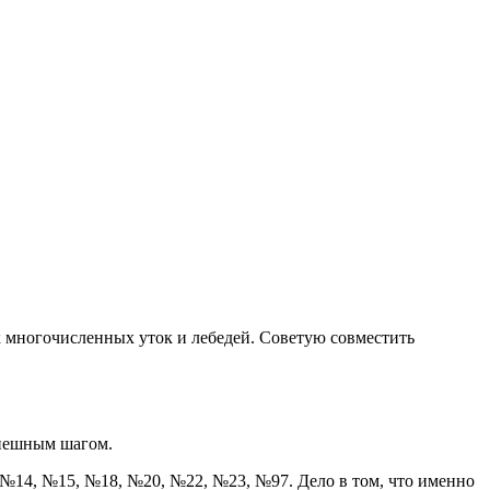
ук многочисленных уток и лебедей. Советую совместить
спешным шагом.
, №14, №15, №18, №20, №22, №23, №97. Дело в том, что именно