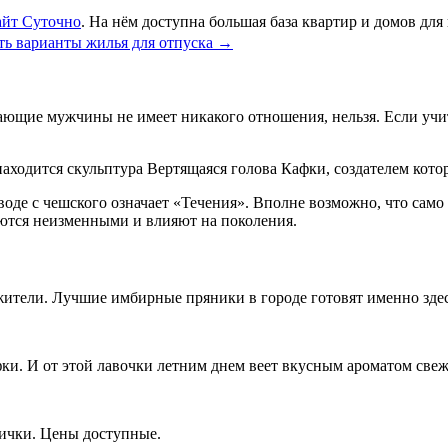
айт Суточно
. На нём доступна большая база квартир и домов дл
ь варианты жилья для отпуска
→
ющие мужчины не имеет никакого отношения, нельзя. Если учиты
находится скульптура Вертящаяся голова Кафки, создателем кото
еводе с чешского означает «Течения». Вполне возможно, что сам
аются неизменными и влияют на поколения.
ители. Лучшие имбирные пряники в городе готовят именно здесь
фки. И от этой лавочки летним днем веет вкусным ароматом све
нички. Цены доступные.