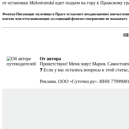
от остановки
Malostranská
идет подъем на гору к Пражскому гра
Фонтан Писающие мужчины в Праге оставляет неоднозначное впечатление,
плохих или отталкивающих ассоциаций фонтан совершенно не вызывает.
Н
От автора
Приветствую! Меня зовут Мария. Самостояте
❓ Если у вас остались вопросы к этой стать
Реклама. ООО «Суточно.ру». ИНН 7709908