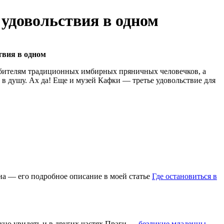
удовольствия в одном
твия в одном
любителям традиционных имбирных пряничных человечков, а
 в душу. Ах да! Еще и музей Кафки — третье удовольствие для
ана — его подробное описание в моей статье
Где остановиться в
жно увидеть и в других частях Праги —
безликие младенцы
,