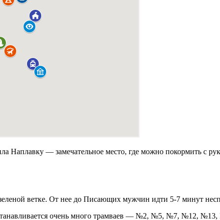
етила Наплавку — замечательное место, где можно покормить с р
а зеленой ветке. От нее до Писающих мужчин идти 5-7 минут не
 останавливается очень много трамваев — №2, №5, №7, №12, №13