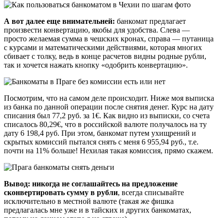
А вот далее еще внимательней:
банкомат предлагает
произвести конвертацию, якобы для удобства. Слева —
просто желаемая сумма в чешских кронах, справа — путаница
с курсами и математическими действиями, которая многих
сбивает с толку, ведь в конце расчетов видны родные рубли,
так и хочется нажать кнопку «одобрить конвертацию».
Посмотрим, что на самом деле происходит. Ниже моя выписка
из банка по данной операции после снятия денег. Курс на дату
списания был 77,2 руб. за 1€. Как видно из выписки, со счета
списалось 80,29€, что в российской валюте получалось на ту
дату 6 198,4 руб. При этом, банкомат путем ухищрений и
скрытых комиссий пытался снять с меня 6 955,94 руб., т.е.
почти на 11% больше! Нехилая такая комиссия, прямо скажем.
Вывод: никогда не соглашайтесь на предложение
сконвертировать сумму в рубли
, всегда списывайте
исключительно в местной валюте (такая же фишка
предлагалась мне уже и в тайских и других банкоматах,