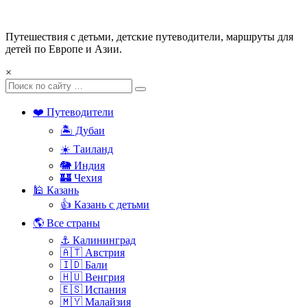
Путешествия с детьми, детские путеводители, маршруты для
детей по Европе и Азии.
×
❤️ Путеводители
🏝️ Дубаи
☀️ Таиланд
🐘 Индия
🏰 Чехия
🕌 Казань
👍 Казань с детьми
🌎 Все страны
⚓ Калининград
🇦🇹 Австрия
🇮🇩 Бали
🇭🇺 Венгрия
🇪🇸 Испания
🇲🇾 Малайзия