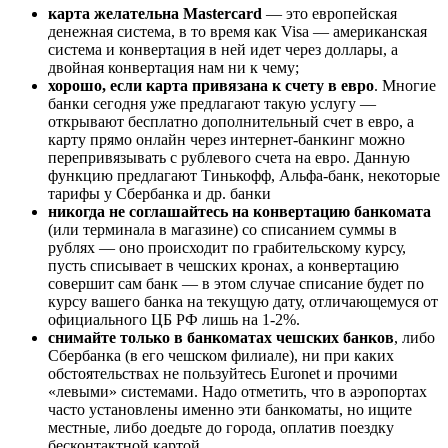
карта желательна Mastercard
— это европейская
денежная система, в то время как Visa — американская
система и конвертация в ней идет через доллары, а
двойная конвертация нам ни к чему;
хорошо, если карта привязана к счету в евро
. Многие
банки сегодня уже предлагают такую услугу —
открывают бесплатно дополнительный счет в евро, а
карту прямо онлайн через интернет-банкинг можно
перепривязывать с рублевого счета на евро. Данную
функцию предлагают Тинькофф, Альфа-банк, некоторые
тарифы у Сбербанка и др. банки
никогда не соглашайтесь на конвертацию банкомата
(или терминала в магазине) со списанием суммы в
рублях — оно происходит по грабительскому курсу,
пусть списывает в чешских кронах, а конвертацию
совершит сам банк — в этом случае списание будет по
курсу вашего банка на текущую дату, отличающемуся от
официального ЦБ РФ лишь на 1-2%.
снимайте только в банкоматах чешских банков
, либо
Сбербанка (в его чешском филиале), ни при каких
обстоятельствах не пользуйтесь Euronet и прочими
«левыми» системами. Надо отметить, что в аэропортах
часто установлены именно эти банкоматы, но ищите
местные, либо доедьте до города, оплатив поездку
бесконтактной картой.