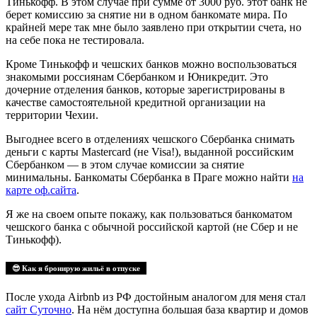
Тинькофф. В этом случае при сумме от 3000 руб. этот банк не
берет комиссию за снятие ни в одном банкомате мира. По
крайней мере так мне было заявлено при открытии счета, но
на себе пока не тестировала.
Кроме Тинькофф и чешских банков можно воспользоваться
знакомыми россиянам Сбербанком и Юникредит. Это
дочерние отделения банков, которые зарегистрированы в
качестве самостоятельной кредитной организации на
территории Чехии.
Выгоднее всего в отделениях чешского Сбербанка снимать
деньги с карты Mastercard (не Visa!), выданной российским
Сбербанком — в этом случае комиссии за снятие
минимальны. Банкоматы Сбербанка в Праге можно найти
на
карте оф.сайта
.
Я же на своем опыте покажу, как пользоваться банкоматом
чешского банка с обычной российской картой (не Сбер и не
Тинькофф).
😎 Как я бронирую жильё в отпуске
После ухода Airbnb из РФ достойным аналогом для меня стал
сайт Суточно
. На нём доступна большая база квартир и домов