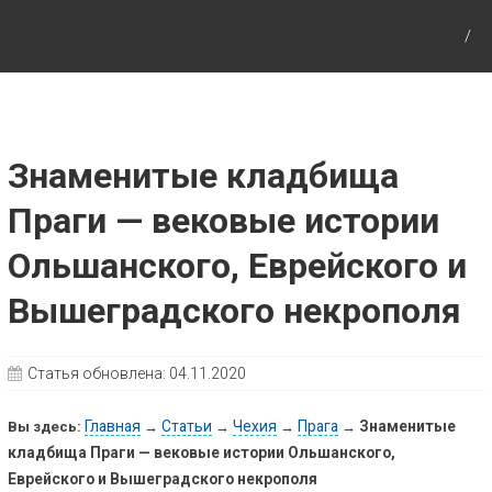
Путешествия с детьми, детские путеводители,
маршруты для детей по Европе и Азии.
Знаменитые кладбища
Праги — вековые истории
Ольшанского, Еврейского и
Вышеградского некрополя
Статья обновлена:
04.11.2020
Главная
Статьи
Чехия
Прага
Знаменитые
Вы здесь:
→
→
→
→
кладбища Праги — вековые истории Ольшанского,
Еврейского и Вышеградского некрополя