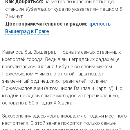
Как добраться:
на метро по красной ветке до
станции
Vyšehrad
, откуда по указателям пешком 5-
7 минут.
Достопримечательности рядом:
крепость
Вышеград в Праге
.
Казалось бы, Вышеград — одна из самых старинных
крепостей города. Ведь в вышеградских садах еще
прогуливались княгиня Либуше со своим мужем
Пржемыслом — именно от этой пары пошел
знаменитый род чешских правителей по линии
Пржемысловичей (в том числе Вацлав и Карл IV). Но
кладбище здесь самое молодое из перечисленных,
основано в 60-х годах XIX века.
Захоронения здесь «организовали» с подачи местного
настоятеля. В этой земле покоятся только самые-