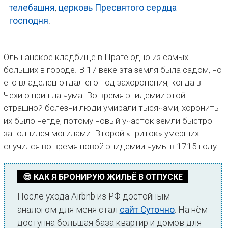
телебашня
,
церковь Пресвятого сердца
господня
.
Ольшанское кладбище в Праге одно из самых
больших в городе. В 17 веке эта земля была садом, но
его владелец отдал его под захоронения, когда в
Чехию пришла чума. Во время эпидемии этой
страшной болезни люди умирали тысячами, хоронить
их было негде, потому новый участок земли быстро
заполнился могилами. Второй «приток» умерших
случился во время новой эпидемии чумы в 1715 году.
😎 КАК Я БРОНИРУЮ ЖИЛЬЁ В ОТПУСКЕ
После ухода Airbnb из РФ достойным
аналогом для меня стал
сайт Суточно
. На нём
доступна большая база квартир и домов для