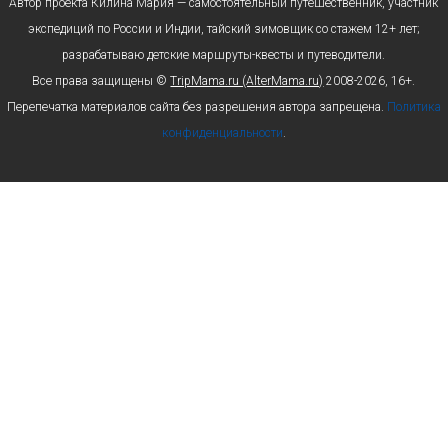
Автор проекта Килина Мария — самостоятельный путешественник, участник
экспедиций по России и Индии, тайский зимовщик со стажем 12+ лет;
разрабатываю детские маршруты-квесты и путеводители.
Все права защищены ©
TripMama.ru (AlterMama.ru)
2008-2026, 16+.
Перепечатка материалов сайта без разрешения автора запрещена.
Политика
конфиденциальности
.