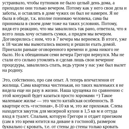
устраивало, чтобы путников не было целый день дома, а
приходили они только вечером. Потому как у него свои дела и
заботы, и оставлять в доме чужих он был не намерен. Я не
была в обиде, т.к. вполне понимаю человека, сама бы
принимала в своем доме тоже на таких условиях. Потому,
видя его реакцию, что мы завалились так рано, ответила, что я
всего лишь хочу оставить сумки, а придем мы вечером.
Договорились с ним, что в 7 вечера мы вернемся. В итоге, уже
к 18 часам мы вымотались вконец и решили ехать домой.
Приехали раньше оговоренного времени и дома никого не
было. Но к обещанным семи вечера Грегори вернулся. Мы не
стали его сильно утомлять и сделав лишь свои вечерние
процедуры, завалились спать, ведь утром у нас уже был вылет
на родину.
Это, собственно, про сам опыт. А теперь впечатления от
жилища. Сама квартика чистенькая, но таких маленьких я не
видела еще ни разу в жизни. Наша хрущевка по сравнению с
этой конуркой будет казаться просто хоромами =) Такое
маленькое жилье — это чисто китайская особенность. В
квартире есть «гостиная», 8-10 кв м, это же прихожая. Слева
находится закуток для мизерной кухни в 1,5 кв м и оттуда
вход в туалет. Спальня, которую Грегори и отдает приезжим
(сам в это время ютится на диване в гостиной), размером
буквально с кровать, т.е. от стены до стены только кровать