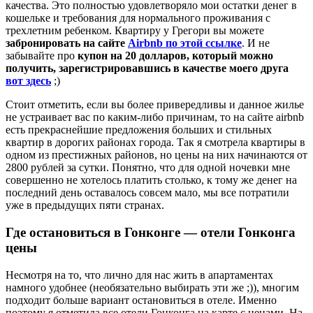
качества. Это полностью удовлетворяло мои остатки денег в
кошельке и требования для нормального проживания с
трехлетним ребенком. Квартиру у Грегори вы можете
забронировать на сайте
Airbnb по этой ссылке
. И не
забывайте про
купон на 20 долларов, который можно
получить, зарегистрировавшись в качестве моего друга
вот здесь
;)
Стоит отметить, если вы более привередливы и данное жилье
не устраивает вас по каким-либо причинам, то на сайте airbnb
есть прекраснейшие предложения больших и стильных
квартир в дорогих районах города. Так я смотрела квартиры в
одном из престижных районов, но цены на них начинаются от
2800 рублей за сутки. Понятно, что для одной ночевки мне
совершенно не хотелось платить столько, к тому же денег на
последний день оставалось совсем мало, мы все потратили
уже в предыдущих пяти странах.
Где остановиться в Гонконге — отели Гонконга
цены
Несмотря на то, что лично для нас жить в апартаментах
намного удобнее (необязательно выбирать эти же ;)), многим
подходит больше вариант остановиться в отеле. Именно
поэтому я отметила все отели Гонконга на карте с ценами. На