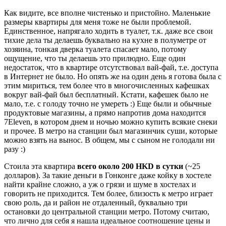
Как видите, все вполне чистенько и пристойно. Маленькие
размеры квартиры для меня тоже не были проблемой.
Единственное, напрягало ходить в туалет, т.к. даже все свои
тихие дела ты делаешь буквально на кухне в полуметре от
хозяина, тонкая дверка туалета спасает мало, потому
ощущение, что ты делаешь это прилюдно. Еще один
недостаток, что в квартире отсутствовал вай-фай, т.е. доступа
в Интернет не было. Но опять же на один день я готова была с
этим мириться, тем более что в многочисленных кафешках
вокруг вай-фай был бесплатный. Кстати, кафешек было не
мало, т.е. с голоду точно не умереть :) Еще были и обычные
продуктовые магазины, а прямо напротив дома находится
7Eleven, в котором днем и ночью можно купить всякие снеки
и прочее. В метро на станции был магазинчик суши, которые
можно взять на вынос. В общем, мы с сыном не голодали ни
разу :)
Стоила эта квартира
всего около 200 HKD в сутки
(~25
долларов). За такие деньги в Гонконге даже койку в хостеле
найти крайне сложно, а уж о грязи и шуме в хостелах и
говорить не приходится. Тем более, близость к метро играет
свою роль, да и район не отдаленный, буквально три
остановки до центральной станции метро. Потому считаю,
что лично для себя я нашла идеальное соотношение цены и