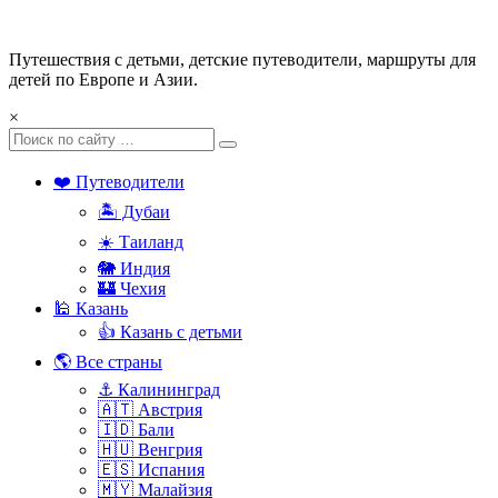
Путешествия с детьми, детские путеводители, маршруты для
детей по Европе и Азии.
×
❤️ Путеводители
🏝️ Дубаи
☀️ Таиланд
🐘 Индия
🏰 Чехия
🕌 Казань
👍 Казань с детьми
🌎 Все страны
⚓ Калининград
🇦🇹 Австрия
🇮🇩 Бали
🇭🇺 Венгрия
🇪🇸 Испания
🇲🇾 Малайзия