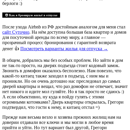
берлоги :)
😎 Как я бронирую жильё в отпуске
После ухода Airbnb из РФ достойным аналогом для меня стал
сайт Суточно
. На нём доступна большая база квартир и домов
для посуточной аренды по всему миру, а главное —
прозрачный процесс бронирования с гарантией возврата
денег 👍
Посмотреть варианты жилья для отпуска
→
В общем, добрались мы без особых проблем. Но зайти в дом
не так-то просто, на дверях подъезда стоит кодовый замок.
Звонить в домофон оказалось бесполезно. Нам повезло, что
какой-то китаец также заходил в подъезд, с ним мы и
проникли. Но он очень дотошно нас преследовал до самых
дверей квартиры и вещал, что раз домофон не отвечает, значит
нет никого и идите мол гуляйте. Но я так просто не сдаюсь :)
А если объективно, ну куда я пойду гулять с этими
огромными котомками? Дверь квартиры открылась, Грегори
подтвердил, что гости к нему, и китаец отстал =)
Прежде нам весьма везло и хозяева прежних жилищ нам на
доверии отдавали все ключи и мы могли в любое время
прийти и уйти. Но тут вариант был другой, Грегори