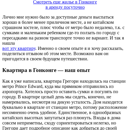
Смотреть еще жилье в Гонконге
в аренду посуточно
Лично мне нужно было за доступные деньги выспаться
хорошо в более менее приличном месте, а не китайском
страшном хостеле, плюс чтобы от метро было недалеко, т.к. с
сумками и маленьким ребенком где-то ползать по городу с
пересадками на разном транспорте точно не вариант. И так я
нашла
вот эту квартиру
. Именно о своем опыте я и хочу рассказать,
поделиться отзывом об этом месте. Возможно вам он
пригодится в своем будущем путешествии.
Квартира в Гонконге — наш опыт
Как я уже написала, квартира Грегори находилась на станции
метро Prince Edward, куда мы прямиком отправились из
аэропорта. Хотелось просто оставить сумки и погулять по
городу. В квартире целый день мы сидеть, конечно, не
намеревались, несмотря на дикую усталость. Дом находится
буквально в квартале от станции метро, потому расположение
несомненно очень удобное. Единственное, в однообразных
китайских высотках запутаться раз плюнуть. Входы в дома
совсем неприметны, сходу сориентироваться нелегко, но
Грегори дает подробное описание как добраться до своей