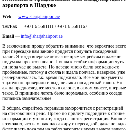
аэропорта в Шардже
Web
—
www.sharjahairport.ae
Tel/Fax
— +971 6 5581111 / +971 6 5581167
Email
—
info@sharjahairport.ae
В заключении прошу обратить внимание, что вероятнее всего
при пересадке вам заново придется получать посадочный
талон. Я тогда впервые летела не прямым рейсом и даже не
подумала про этот нюанс. Пошла к стойке информации чуть
ли не за час до вылета. Но передо мною были все какие-то
проблемные, потому я стояла и ждала полчаса, наверное, уже
разнервничалась, т.к. время поджимало. Все мои документы
тщательно проверили и выдали-таки посадочный талон. Но
аж на предпоследнее место в салоне, в самом хвосте, впервые
такое. В принципе лететь было нормально, особенно соседи
попались замечательные.
В общем, старайтесь пораньше заморочиться с регистрацией
на стыковочный рейс. Прямо по прилету подойдите к стойке
информации и уточните, когда начнется регистрация. Вполне
возможно, что вам, как пассажиру с пересадкой, даже не надо
будет ждать пока там на табло загорится время вылета вашего