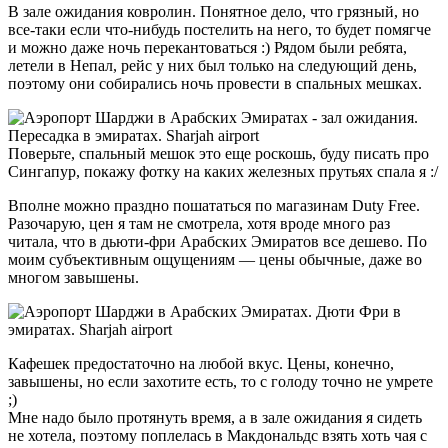
В зале ожидания ковролин. Понятное дело, что грязный, но
все-таки если что-нибудь постелить на него, то будет помягче
и можно даже ночь перекантоваться :) Рядом были ребята,
летели в Непал, рейс у них был только на следующий день,
поэтому они собирались ночь провести в спальных мешках.
Поверьте, спальный мешок это еще роскошь, буду писать про
Сингапур, покажу фотку на каких железных прутьях спала я :/
Вполне можно праздно пошататься по магазинам Duty Free.
Разочарую, цен я там не смотрела, хотя вроде много раз
читала, что в дьюти-фри Арабских Эмиратов все дешево. По
моим субъективным ощущениям — цены обычные, даже во
многом завышены.
Кафешек предостаточно на любой вкус. Цены, конечно,
завышены, но если захотите есть, то с голоду точно не умрете
;)
Мне надо было протянуть время, а в зале ожидания я сидеть
не хотела, поэтому поплелась в Макдональдс взять хоть чая с