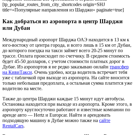
[tp_popular_routes_from_city_shortcodes origin=SHJ
title=»Популярные направления из Шарджи» paginate=true]
Как добраться из аэропорта в центр Шарджи
или Дубаи
Международный аэропорт Шарджа ОАЭ находится в 13 км к
юго-востоку от центра города, и всего лишь в 15 км от Дубаи,
до которого поездка на такси займет всего 20-25 минут по
трассе. Оплата происходит по счетчику. В среднем стоимость
будет 45-50 долларов, с учетом стоимости платных дорог в
Дубае. Из аэропортов я не редко заказываю онлайн
трансфер
на КивиТакси
. Очень удобно, когда водитель встречает тебя
уже с табличкой при выходе из аэропорта. На сайте вносится
только небольшая предоплата, а остальная сумма платится уже
водителю на месте.
Также до центра Шарджи каждые 15 минут идут автобусы.
Остановка находится при выходе из аэропорта. Кроме этого, в
аэропорту круглосуточно работают и известные компании по
аренде авто — Hertz и Europcar. Найти и арендовать
подходящую машину в Дубае можно также на
сайте
RentalCars
.