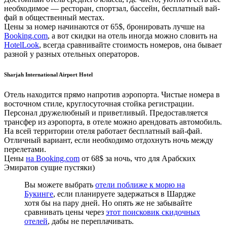
необходимое — ресторан, спортзал, бассейн, бесплатный вай-
фай в общественный местах.
Цены за номер начинаются от 65$, бронировать лучше на
Booking.com
, а вот скидки на отель иногда можно словить на
HotelLook
, всегда сравнивайте стоимость номеров, она бывает
разной у разных отельных операторов.
Sharjah International Airport Hotel
Отель находится прямо напротив аэропорта. Чистые номера в
восточном стиле, круглосуточная стойка регистрации.
Персонал дружелюбный и приветливый. Предоставляется
трансфер из аэропорта, в отеле можно арендовать автомобиль.
На всей территории отеля работает бесплатный вай-фай.
Отличный вариант, если необходимо отдохнуть ночь между
перелетами.
Цены
на Booking.com
от 68$ за ночь, что для Арабских
Эмиратов сущие пустяки)
Вы можете выбрать
отели поближе к морю на
Букинге
, если планируете задержаться в Шардже
хотя бы на пару дней. Но опять же не забывайте
сравнивать цены через
этот поисковик скидочных
отелей
, дабы не переплачивать.