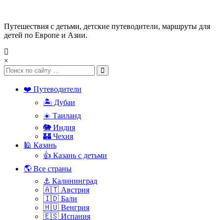
Путешествия с детьми, детские путеводители, маршруты для
детей по Европе и Азии.
×
❤️ Путеводители
🏝️ Дубаи
☀️ Таиланд
🐘 Индия
🏰 Чехия
🕌 Казань
👍 Казань с детьми
🌎 Все страны
⚓ Калининград
🇦🇹 Австрия
🇮🇩 Бали
🇭🇺 Венгрия
🇪🇸 Испания