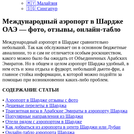
🇲🇾 Малайзия
🇸🇬 Сингапур
Международный аэропорт в Шардже
ОАЭ — фото, отзывы, онлайн-табло
Международный аэропорт в Шардже сравнительно
небольшой. Так как обслуживает он в основном бюджетные
авиалинии, то и сам не отличается особым роскошеством,
какого можно было бы ожидать от Объединенных Арабских
Эмиратов. Но в общем и целом аэропорт Шарджа удобный, в
нем есть и зона отдыха и фудкорт, небольшой дьюти-фри, а
главное стойка информации, к которой можно подойти за
помощью при возникновении каких-либо проблем.
СОДЕРЖАНИЕ СТАТЬИ
•
Аэропорт в Шардже отзывы с фото
•
Дешевые перелеты в Шарджа
•
Транзитная виза в Арабские Эмираты в аэропорту Шарджа
•
Популярные направления из Шарджи
•
Отели рядом с аэропортом в Шардже
•
Как добраться из аэропорта в центр Шарджи или Дубаи
•
Онлайн-табло аэропорта Шарджа