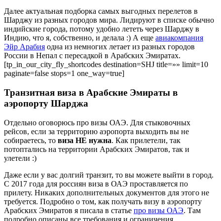
Далее актуальная подборка самых выгодных перелетов в
Шарджу из разных городов мира. Лидируют в списке обычно
индийские города, потому удобно лететь через Шарджу в
Индию, что я, собственно, и делала :) А еще
авиакомпания
Эйр Арабия
одна из немногих летает из разных городов
России в Непал с пересадкой в Арабских Эмиратах.
[tp_in_our_city_fly_shortcodes destination=SHJ title=»» limit=10
paginate=false stops=1 one_way=true]
Транзитная виза в Арабские Эмираты в
аэропорту Шарджа
Отдельно оговорюсь про визы ОАЭ. Для стыковочных
рейсов, если за территорию аэропорта выходить вы не
собираетесь, то
виза НЕ нужна
. Как прилетели, так
потоптались на территории Арабских Эмиратов, так и
улетели :)
Даже если у вас долгий транзит, то вы можете выйти в город.
С 2017 года для россиян виза в ОАЭ проставляется по
прилету. Никаких дополнительных документов для этого не
требуется. Подробно о том, как получать визу в аэропорту
Арабских Эмиратов я писала в статье
про визы ОАЭ
. Там
подробно описаны все требования и ограничения.