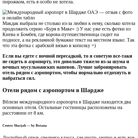
пирожком, есть я особо не хотела.
Макдак выбрала не столько из-за любви к нему, сколько хотела
продолжить серию «Буря в Маке» :) У нас уже есть фотки из
Киева и Бомбея, где корова-путешественница сидит на
подносе, а на рекламной бумажке текст на местном языке. Так
что эта фотка с арабской вязью в копилку =)
Если вы едете с ночной пересадкой, то я советую все-таки
не сидеть в аэропорту, это довольно тяжело из-за шума и
вечных мусульманских напевов. Лучше забронировать
отель рядом с аэропортом, чтобы нормально отдохнуть и
набраться сил.
Отели рядом с аэропортом в Шардже
Вблизи международного аэропорта в Шардже находится два
основных отеля. Остальные гостиницы расположены на
расстоянии от 8 км.
Centro Sharjah — by Rotana
Достойный отель среднего класса, где чисто, уютно и есть все