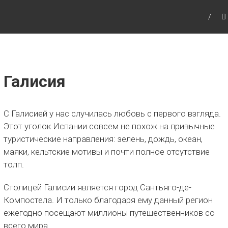
Путешествия с детьми, детские
путеводители, маршруты для детей по
Европе и Азии.
Галисия
С Галисией у нас случилась любовь с первого взгляда.
Этот уголок Испании совсем не похож на привычные
туристические направления: зелень, дождь, океан,
маяки, кельтские мотивы и почти полное отсутствие
толп.
Столицей Галисии является город Сантьяго-де-
Компостела. И только благодаря ему данный регион
ежегодно посещают миллионы путешественников со
всего мира.